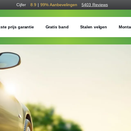
Cijfer
8.9
|
99%
Aanbevelingen
5403 Reviews
ste prijs garantie
Gratis band
Stalen velgen
Monta
Bestel voordelig b
Gratis bezorgd of montage 
Seizoen:
Breedte:
Hoogte: