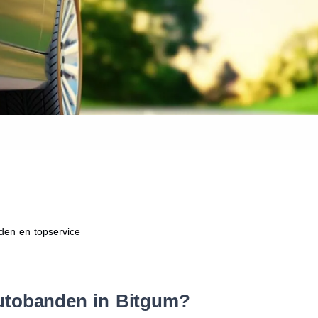
Waar vind ik de maat van mijn
Help mij met bestellen
den en topservice
utobanden in Bitgum?