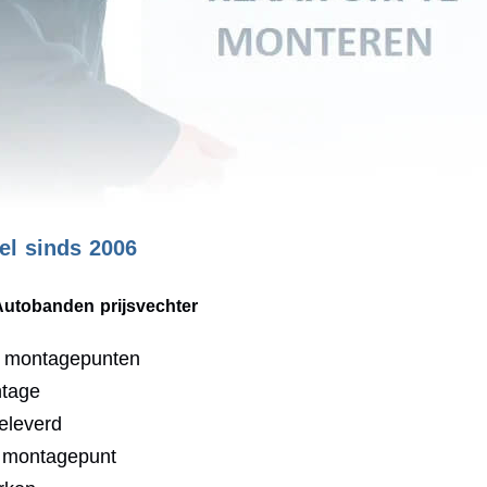
l sinds 2006
Autobanden prijsvechter
0 montagepunten
ntage
eleverd
j montagepunt