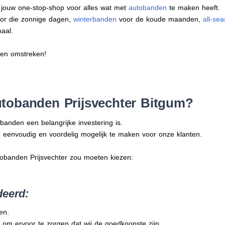
s jouw one-stop-shop voor alles wat met
autobanden
te maken heeft.
or die zonnige dagen,
winterbanden
voor de koude maanden,
all-se
aal.
 en omstreken!
tobanden Prijsvechter Bitgum?
banden een belangrijke investering is.
 eenvoudig en voordelig mogelijk te maken voor onze klanten.
tobanden Prijsvechter zou moeten kiezen:
deerd:
en.
 om ervoor te zorgen dat wij de goedkoopste zijn.