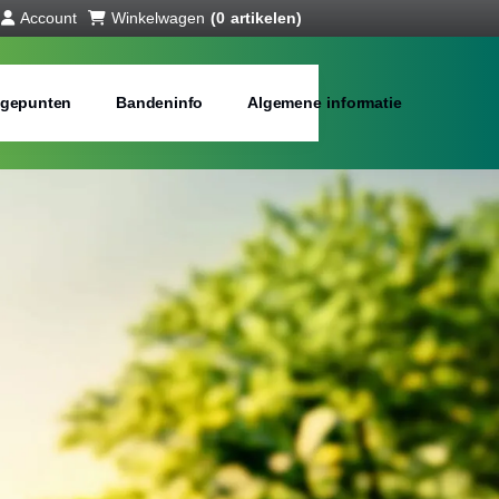
Account
Winkelwagen
(0 artikelen)
gepunten
Bandeninfo
Algemene informatie
anden online
bij jou in de buurt
Merken:
Inch: