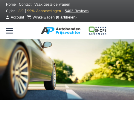
Home
Contact
Vaak gestelde vragen
|
Cijfer
8.9
99%
Aanbevelingen
5403 Reviews
Account
Winkelwagen
(0 artikelen)
Bestel voordelig banden online
Gratis bezorgd of montage bij jou in de buurt
Seizoen:
Merken:
Breedte:
Hoogte:
Inch: