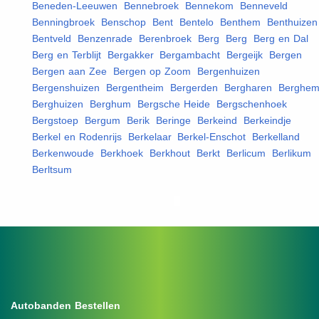
Beneden-Leeuwen
,
Bennebroek
,
Bennekom
,
Benneveld
,
Benningbroek
,
Benschop
,
Bent
,
Bentelo
,
Benthem
,
Benthuizen
Bentveld
,
Benzenrade
,
Berenbroek
,
Berg
,
Berg
,
Berg en Dal
,
Berg en Terblijt
,
Bergakker
,
Bergambacht
,
Bergeijk
,
Bergen
,
Bergen aan Zee
,
Bergen op Zoom
,
Bergenhuizen
,
Bergenshuizen
,
Bergentheim
,
Bergerden
,
Bergharen
,
Berghe
Berghuizen
,
Berghum
,
Bergsche Heide
,
Bergschenhoek
,
Bergstoep
,
Bergum
,
Berik
,
Beringe
,
Berkeind
,
Berkeindje
,
Berkel en Rodenrijs
,
Berkelaar
,
Berkel-Enschot
,
Berkelland
,
Berkenwoude
,
Berkhoek
,
Berkhout
,
Berkt
,
Berlicum
,
Berlikum
,
Berltsum
,
Autobanden Bestellen