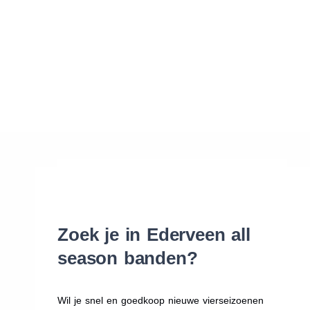
Waar vind ik de maat van mijn banden
Help mij met bestellen
Zoek je in Ederveen all
season banden?
Wil je snel en goedkoop nieuwe vierseizoenen