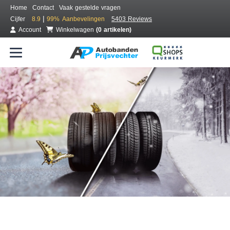
Home
Contact
Vaak gestelde vragen
|
Cijfer
8.9
99%
Aanbevelingen
5403 Reviews
Account
Winkelwagen
(0 artikelen)
Bestel voordelig all season banden
Gratis bezorgd of montage bij jou in de buurt
Seizoen:
Merken:
Breedte:
Hoogte:
Inch: