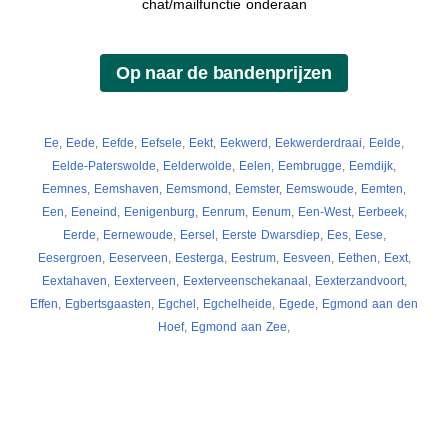
chat/mailfunctie onderaan
Ee
,
Eede
,
Eefde
,
Eefsele
,
Eekt
,
Eekwerd
,
Eekwerderdraai
,
Eelde
,
Eelde-Paterswolde
,
Eelderwolde
,
Eelen
,
Eembrugge
,
Eemdijk
,
Eemnes
,
Eemshaven
,
Eemsmond
,
Eemster
,
Eemswoude
,
Eemten
,
Een
,
Eeneind
,
Eenigenburg
,
Eenrum
,
Eenum
,
Een-West
,
Eerbeek
,
Eerde
,
Eernewoude
,
Eersel
,
Eerste Dwarsdiep
,
Ees
,
Eese
,
Eesergroen
,
Eeserveen
,
Eesterga
,
Eestrum
,
Eesveen
,
Eethen
,
Eext
,
Eextahaven
,
Eexterveen
,
Eexterveenschekanaal
,
Eexterzandvoort
,
Effen
,
Egbertsgaasten
,
Egchel
,
Egchelheide
,
Egede
,
Egmond aan den
Hoef
,
Egmond aan Zee
,