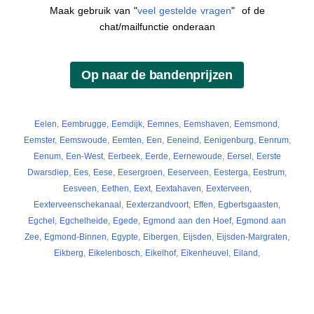
Maak gebruik van "
veel gestelde vragen
" of de
chat/mailfunctie onderaan
Eelen
,
Eembrugge
,
Eemdijk
,
Eemnes
,
Eemshaven
,
Eemsmond
,
Eemster
,
Eemswoude
,
Eemten
,
Een
,
Eeneind
,
Eenigenburg
,
Eenrum
,
Eenum
,
Een-West
,
Eerbeek
,
Eerde
,
Eernewoude
,
Eersel
,
Eerste
Dwarsdiep
,
Ees
,
Eese
,
Eesergroen
,
Eeserveen
,
Eesterga
,
Eestrum
,
Eesveen
,
Eethen
,
Eext
,
Eextahaven
,
Eexterveen
,
Eexterveenschekanaal
,
Eexterzandvoort
,
Effen
,
Egbertsgaasten
,
Egchel
,
Egchelheide
,
Egede
,
Egmond aan den Hoef
,
Egmond aan
Zee
,
Egmond-Binnen
,
Egypte
,
Eibergen
,
Eijsden
,
Eijsden-Margraten
,
Eikberg
,
Eikelenbosch
,
Eikelhof
,
Eikenheuvel
,
Eiland
,