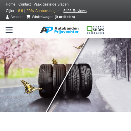
Home
Contact
Vaak gestelde vragen
|
Cijfer
8.9
99%
Aanbevelingen
5403 Reviews
Account
Winkelwagen
(0 artikelen)
Bestel voordelig all season banden
Gratis bezorgd of montage bij jou in de buurt
Seizoen:
Merken:
Breedte:
Hoogte:
Inch: