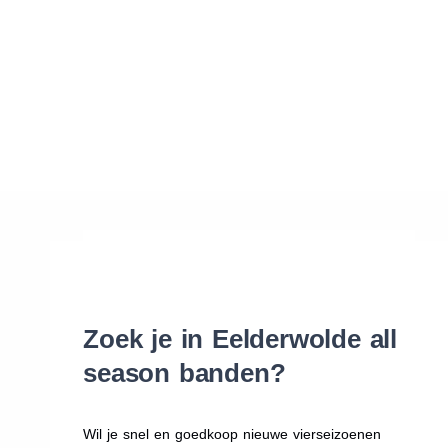
Waar vind ik de maat van mijn banden
Help mij met bestellen
Zoek je in Eelderwolde all
season banden?
Wil je snel en goedkoop nieuwe vierseizoenen