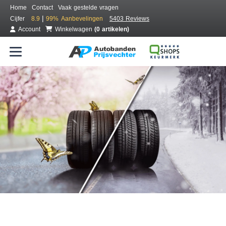
Home
Contact
Vaak gestelde vragen
|
Cijfer
8.9
99%
Aanbevelingen
5403 Reviews
Account
Winkelwagen
(0 artikelen)
Bestel voordelig all season banden
Gratis bezorgd of montage bij jou in de buurt
Seizoen:
Merken:
Breedte:
Hoogte:
Inch: