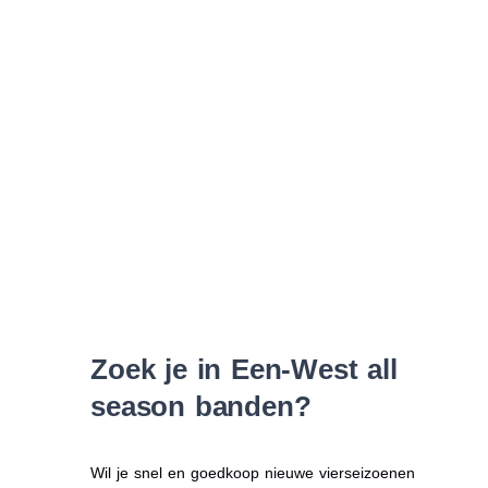
Waar vind ik de maat van mijn banden
Help mij met bestellen
Zoek je in Een-West all
season banden?
Wil je snel en goedkoop nieuwe vierseizoenen