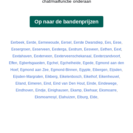
chat/mailfunctie onderaan
Eerbeek
,
Eerde
,
Eernewoude
,
Eersel
,
Eerste Dwarsdiep
,
Ees
,
Eese
,
Eesergroen
,
Eeserveen
,
Eesterga
,
Eestrum
,
Eesveen
,
Eethen
,
Eext
,
Eextahaven
,
Eexterveen
,
Eexterveenschekanaal
,
Eexterzandvoort
,
Effen
,
Egbertsgaasten
,
Egchel
,
Egchelheide
,
Egede
,
Egmond aan den
Hoef
,
Egmond aan Zee
,
Egmond-Binnen
,
Egypte
,
Eibergen
,
Eijsden
,
Eijsden-Margraten
,
Eikberg
,
Eikelenbosch
,
Eikelhof
,
Eikenheuvel
,
Eiland
,
Eimeren
,
Eind
,
Eind van Den Hout
,
Einde
,
Eindewege
,
Eindhoven
,
Eindje
,
Einighausen
,
Ekamp
,
Ekehaar
,
Eksmoarre
,
Eksmoarresyl
,
Elahuizen
,
Elburg
,
Elde
,