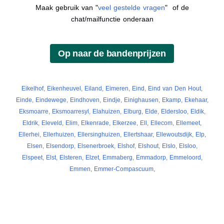
Maak gebruik van "
veel gestelde vragen
" of de
chat/mailfunctie onderaan
Eikelhof
,
Eikenheuvel
,
Eiland
,
Eimeren
,
Eind
,
Eind van Den Hout
,
Einde
,
Eindewege
,
Eindhoven
,
Eindje
,
Einighausen
,
Ekamp
,
Ekehaar
,
Eksmoarre
,
Eksmoarresyl
,
Elahuizen
,
Elburg
,
Elde
,
Eldersloo
,
Eldik
,
Eldrik
,
Eleveld
,
Elim
,
Elkenrade
,
Elkerzee
,
Ell
,
Ellecom
,
Ellemeet
,
Ellerhei
,
Ellerhuizen
,
Ellersinghuizen
,
Ellertshaar
,
Ellewoutsdijk
,
Elp
,
Elsen
,
Elsendorp
,
Elsenerbroek
,
Elshof
,
Elshout
,
Elslo
,
Elsloo
,
Elspeet
,
Elst
,
Elsteren
,
Elzet
,
Emmaberg
,
Emmadorp
,
Emmeloord
,
Emmen
,
Emmer-Compascuum
,