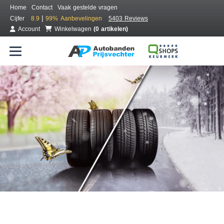
Home
Contact
Vaak gestelde vragen
|
Cijfer
8.9
99%
Aanbevelingen
5403 Reviews
Account
Winkelwagen
(0 artikelen)
Bestel voordelig all season banden
Gratis bezorgd of montage bij jou in de buurt
Seizoen:
Merken:
Breedte:
Hoogte:
Inch: