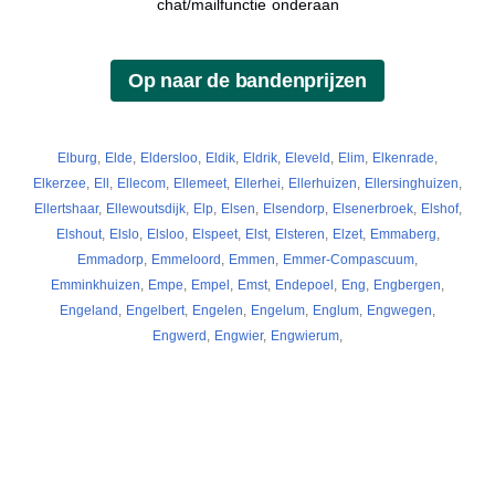
chat/mailfunctie onderaan
Elburg
,
Elde
,
Eldersloo
,
Eldik
,
Eldrik
,
Eleveld
,
Elim
,
Elkenrade
,
Elkerzee
,
Ell
,
Ellecom
,
Ellemeet
,
Ellerhei
,
Ellerhuizen
,
Ellersinghuizen
,
Ellertshaar
,
Ellewoutsdijk
,
Elp
,
Elsen
,
Elsendorp
,
Elsenerbroek
,
Elshof
,
Elshout
,
Elslo
,
Elsloo
,
Elspeet
,
Elst
,
Elsteren
,
Elzet
,
Emmaberg
,
Emmadorp
,
Emmeloord
,
Emmen
,
Emmer-Compascuum
,
Emminkhuizen
,
Empe
,
Empel
,
Emst
,
Endepoel
,
Eng
,
Engbergen
,
Engeland
,
Engelbert
,
Engelen
,
Engelum
,
Englum
,
Engwegen
,
Engwerd
,
Engwier
,
Engwierum
,