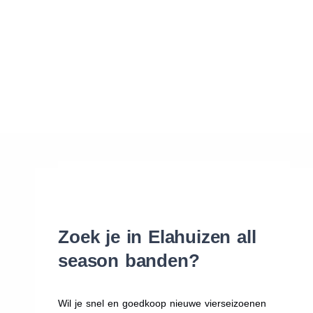
Waar vind ik de maat van mijn banden
Help mij met bestellen
Zoek je in Elahuizen all
season banden?
Wil je snel en goedkoop nieuwe vierseizoenen