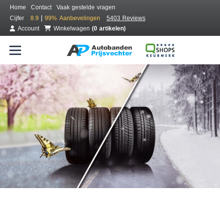
Home
Contact
Vaak gestelde vragen
|
Cijfer
8.9
99%
Aanbevelingen
5403 Reviews
Account
Winkelwagen
(0 artikelen)
Bestel voordelig all season banden
Gratis bezorgd of montage bij jou in de buurt
Seizoen:
Merken:
Breedte:
Hoogte:
Inch: