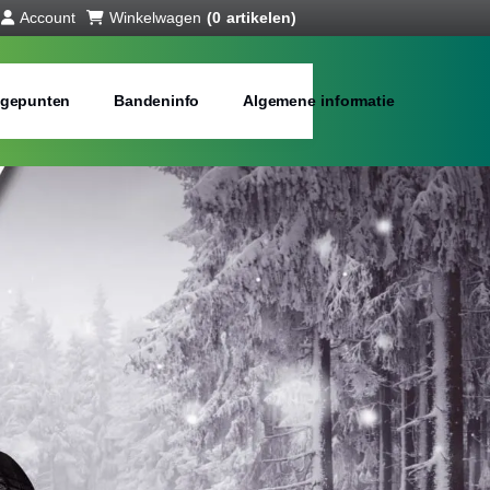
Account
Winkelwagen
(0 artikelen)
gepunten
Bandeninfo
Algemene informatie
ll season banden
bij jou in de buurt
Merken:
Inch: