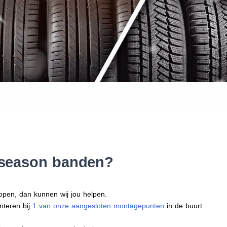
Waar vind ik de maat van mijn
Help mij met bestellen
l season banden?
open, dan kunnen wij jou helpen.
nteren bij
1 van onze aangesloten montagepunten
in de buurt.