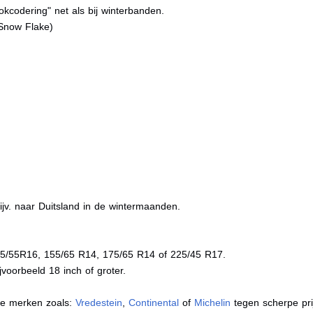
kcodering" net als bij winterbanden.
Snow Flake)
jv. naar Duitsland in de wintermaanden.
05/55R16, 155/65 R14, 175/65 R14 of 225/45 R17.
voorbeeld 18 inch of groter.
de merken zoals:
Vredestein
,
Continental
of
Michelin
tegen scherpe pri