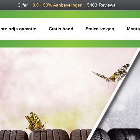
Cijfer
8.9
|
99%
Aanbevelingen
5403 Reviews
ste prijs garantie
Gratis band
Stalen velgen
Monta
Bestel voordelig a
Gratis bezorgd of montage 
Seizoen:
Breedte:
Hoogte: