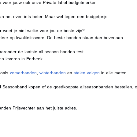
e voor jouw ook onze Private label budgetmerken.
n net even iets beter. Maar wel tegen een budgetprijs.
 weet je niet welke voor jou de beste zijn?
eer op kwaliteitsscore. De beste banden staan dan bovenaan.
aaronder de laatste all season banden test.
ten leveren in Eerbeek
zoals
zomerbanden
,
winterbanden
en
stalen velgen
in alle maten.
ll Seasonband kopen of de goedkoopste allseasonbanden bestellen, om
nden Prijsvechter aan het juiste adres.