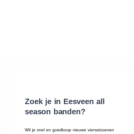
Waar vind ik de maat van mijn banden
Help mij met bestellen
Zoek je in Eesveen all
season banden?
Wil je snel en goedkoop nieuwe vierseizoenen