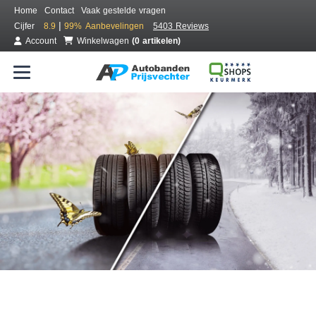
Home
Contact
Vaak gestelde vragen
|
Cijfer
8.9
99%
Aanbevelingen
5403 Reviews
Account
Winkelwagen
(0 artikelen)
Bestel voordelig all season banden
Gratis bezorgd of montage bij jou in de buurt
Seizoen:
Merken:
Breedte:
Hoogte:
Inch: