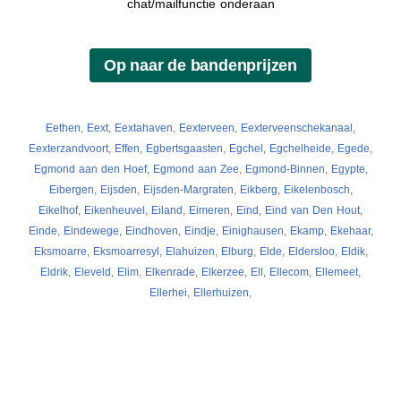
chat/mailfunctie onderaan
Eethen
,
Eext
,
Eextahaven
,
Eexterveen
,
Eexterveenschekanaal
,
Eexterzandvoort
,
Effen
,
Egbertsgaasten
,
Egchel
,
Egchelheide
,
Egede
,
Egmond aan den Hoef
,
Egmond aan Zee
,
Egmond-Binnen
,
Egypte
,
Eibergen
,
Eijsden
,
Eijsden-Margraten
,
Eikberg
,
Eikelenbosch
,
Eikelhof
,
Eikenheuvel
,
Eiland
,
Eimeren
,
Eind
,
Eind van Den Hout
,
Einde
,
Eindewege
,
Eindhoven
,
Eindje
,
Einighausen
,
Ekamp
,
Ekehaar
,
Eksmoarre
,
Eksmoarresyl
,
Elahuizen
,
Elburg
,
Elde
,
Eldersloo
,
Eldik
,
Eldrik
,
Eleveld
,
Elim
,
Elkenrade
,
Elkerzee
,
Ell
,
Ellecom
,
Ellemeet
,
Ellerhei
,
Ellerhuizen
,