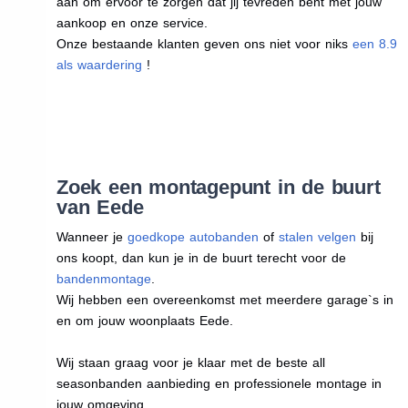
aan om ervoor te zorgen dat jij tevreden bent met jouw
aankoop en onze service.
Onze bestaande klanten geven ons niet voor niks
een 8.9
als waardering
!
Zoek een montagepunt in de buurt
van Eede
Wanneer je
goedkope autobanden
of
stalen velgen
bij
ons koopt, dan kun je in de buurt terecht voor de
bandenmontage
.
Wij hebben een overeenkomst met meerdere garage`s in
en om jouw woonplaats Eede.
Wij staan graag voor je klaar met de beste all
seasonbanden aanbieding en professionele montage in
jouw omgeving.