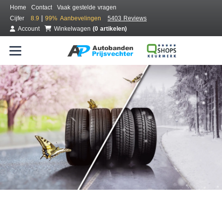
Home
Contact
Vaak gestelde vragen
|
Cijfer
8.9
99%
Aanbevelingen
5403 Reviews
Account
Winkelwagen
(0 artikelen)
Bestel voordelig all season banden
Gratis bezorgd of montage bij jou in de buurt
Seizoen:
Merken:
Breedte:
Hoogte:
Inch: