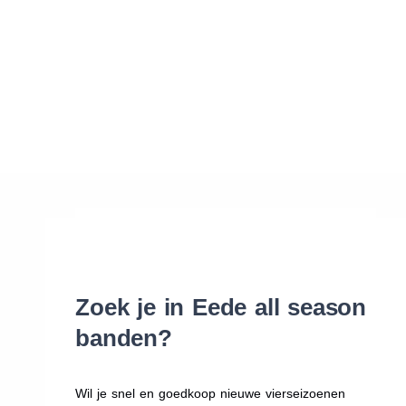
Waar vind ik de maat van mijn banden
Help mij met bestellen
Zoek je in Eede all season
banden?
Wil je snel en goedkoop nieuwe vierseizoenen