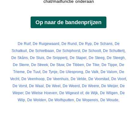
chat/mailfunctie onderaan
De Ruif
,
De Ruigewaard
,
De Rund
,
De Ryp
,
De Schans
,
De
Schatkuil
,
De Schietbaan
,
De Schiphorst
,
De Schoolt
,
De Schutterij
,
De Skâns
,
De Sluis
,
De Snipperij
,
De Stapel
,
De Steeg
,
De Steegh
,
De Sterre
,
De Streek
,
De Stuw
,
De Tibben
,
De Tike
,
De Tippe
,
De
Trieme
,
De Tuut
,
De Tynje
,
De Ulesprong
,
De Valk
,
De Valom
,
De
Vecht
,
De Veenhoop
,
De Veenhuis
,
De Velde
,
De Voorstad
,
De Voort
,
De Vorst
,
De Waal
,
De Weel
,
De Weerd
,
De Weere
,
De Weijer
,
De
Weper
,
De Wielse Hoeven
,
De Wigeast of
,
de Wijk
,
De Wilgen
,
De
Wilp
,
De Wolden
,
De Wolfsputten
,
De Wopereis
,
De Woude
,