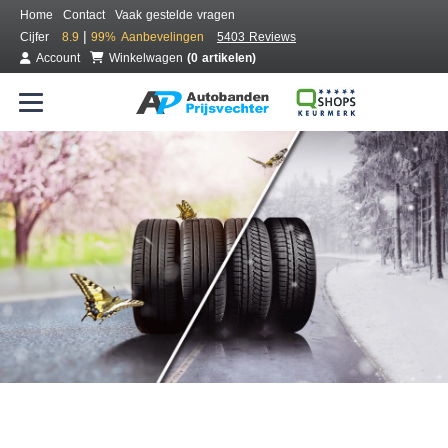
Home
Contact
Vaak gestelde vragen
|
Cijfer
8.9
99%
Aanbevelingen
5403 Reviews
Account
Winkelwagen
(0 artikelen)
Bestel voordelig all season banden
Gratis bezorgd of montage bij jou in de buurt
Seizoen:
Merken:
Breedte:
Hoogte:
Inch: