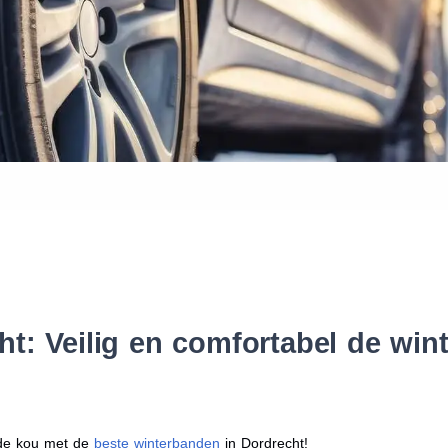
Waar vind ik de maat van mijn
Help mij met bestellen
t: Veilig en comfortabel de wi
r de kou met de
beste winterbanden
in Dordrecht!