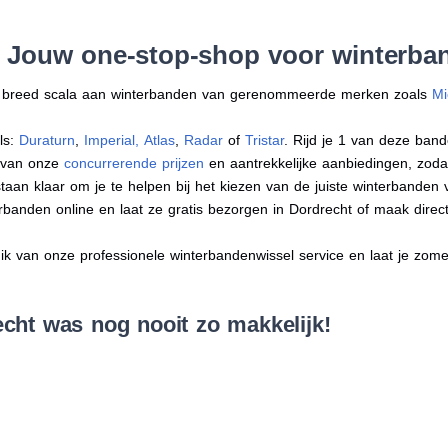
: Jouw one-stop-shop voor winterba
en breed scala aan winterbanden van gerenommeerde merken zoals
Mi
ls:
Duraturn
,
Imperial
,
Atlas
,
Radar
of
Tristar
. Rijd je 1 van deze band
r van onze
concurrerende prijzen
en aantrekkelijke aanbiedingen, zodat j
an klaar om je te helpen bij het kiezen van de juiste winterbanden voo
erbanden online en laat ze gratis bezorgen in Dordrecht of maak dire
 van onze professionele winterbandenwissel service en laat je zomer
cht was nog nooit zo makkelijk!