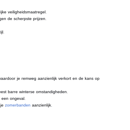
jke veiligheidsmaatregel.
gen de scherpste prijzen.
jl.
aardoor je remweg aanzienlijk verkort en de kans op
meest barre winterse omstandigheden.
j een ongeval.
 je
zomerbanden
aanzienlijk.