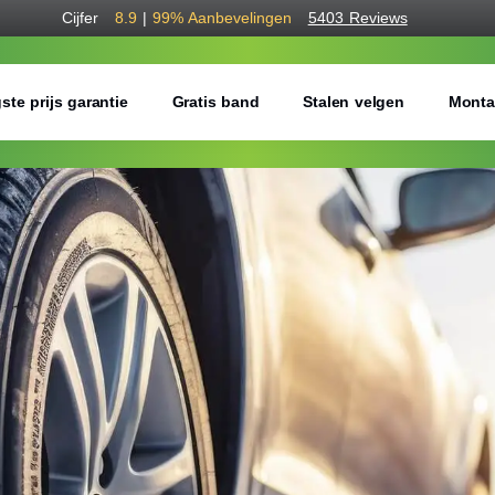
Cijfer
8.9
|
99%
Aanbevelingen
5403 Reviews
ste prijs garantie
Gratis band
Stalen velgen
Monta
Bestel voordelig w
Gratis bezorgd of montage 
Seizoen:
Breedte:
Hoogte: