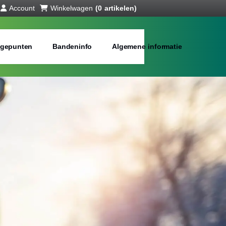
Account
Winkelwagen
(0 artikelen)
gepunten
Bandeninfo
Algemene informatie
interbanden
bij jou in de buurt
Merken:
Inch: