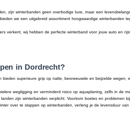
en, zijn winterbanden geen overbodige luxe, maar een levensbelangri
n bieden we een uitgebreid assortiment hoogwaardige winterbanden te
ders verkent, wij hebben de perfecte winterband voor jouw auto en rijsti
pen in Dordrecht?
n bieden superieure grip op natte, besneeuwde en beijzelde wegen, w
bielere wegligging en verminderd risico op aquaplaning, zelfs in de 
e landen zijn winterbanden verplicht. Voorkom boetes en problemen bi
winter over te stappen op winterbanden, verleng je de levensduur van