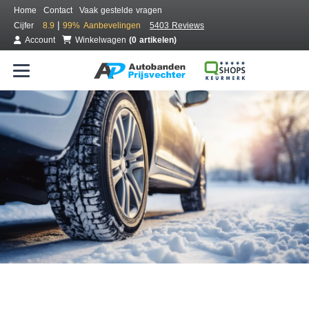
Home
Contact
Vaak gestelde vragen
|
Cijfer
8.9
99%
Aanbevelingen
5403 Reviews
Account
Winkelwagen
(0 artikelen)
Bestel voordelig winterbanden
Gratis bezorgd of montage bij jou in de buurt
Seizoen:
Merken:
Breedte:
Hoogte:
Inch: