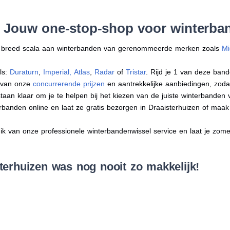
 Jouw one-stop-shop voor winterban
en breed scala aan winterbanden van gerenommeerde merken zoals
Mi
ls:
Duraturn
,
Imperial
,
Atlas
,
Radar
of
Tristar
. Rijd je 1 van deze band
r van onze
concurrerende prijzen
en aantrekkelijke aanbiedingen, zodat j
an klaar om je te helpen bij het kiezen van de juiste winterbanden voo
erbanden online en laat ze gratis bezorgen in Draaisterhuizen of maa
 van onze professionele winterbandenwissel service en laat je zomer
terhuizen was nog nooit zo makkelijk!