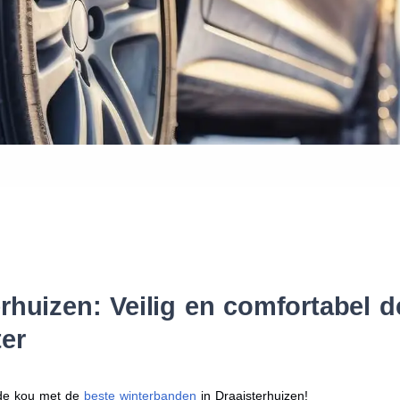
Waar vind ik de maat van mijn
Help mij met bestellen
rhuizen: Veilig en comfortabel d
er
r de kou met de
beste winterbanden
in Draaisterhuizen!