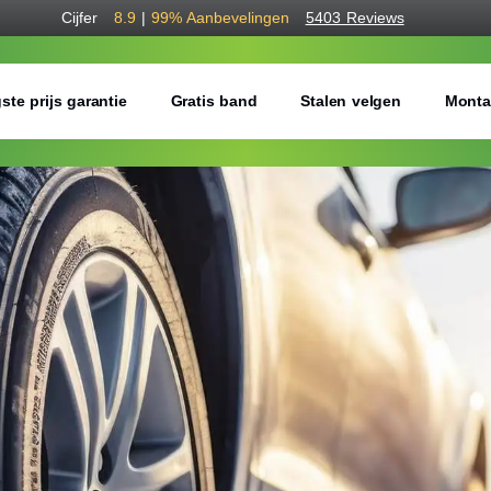
Cijfer
8.9
|
99%
Aanbevelingen
5403 Reviews
ste prijs garantie
Gratis band
Stalen velgen
Monta
Bestel voordelig w
Gratis bezorgd of montage 
Seizoen:
Breedte:
Hoogte: