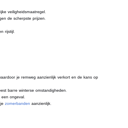
jke veiligheidsmaatregel.
gen de scherpste prijzen.
rijstijl.
aardoor je remweg aanzienlijk verkort en de kans op
meest barre winterse omstandigheden.
j een ongeval.
 je
zomerbanden
aanzienlijk.