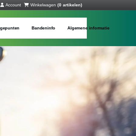
Account
Winkelwagen
(0 artikelen)
gepunten
Bandeninfo
Algemene informatie
interbanden
bij jou in de buurt
Merken:
Inch: