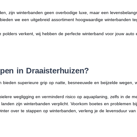
en, zijn winterbanden geen overbodige luxe, maar een levensbelangri
n bieden we een uitgebreid assortiment hoogwaardige winterbanden te
e polders verkent, wij hebben de perfecte winterband voor jouw auto en 
en in Draaisterhuizen?
n bieden superieure grip op natte, besneeuwde en beijzelde wegen, w
bielere wegligging en verminderd risico op aquaplaning, zelfs in de 
e landen zijn winterbanden verplicht. Voorkom boetes en problemen bi
winter over te stappen op winterbanden, verleng je de levensduur van