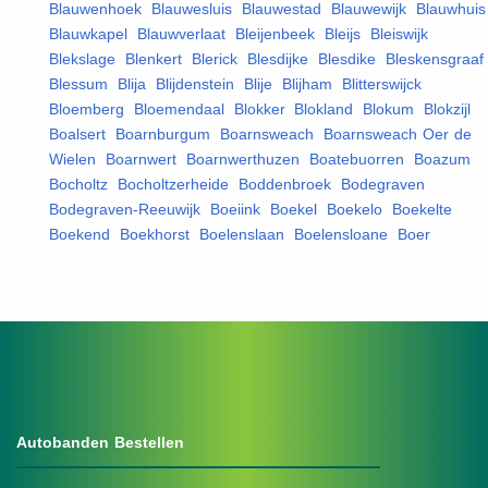
Blauwenhoek
,
Blauwesluis
,
Blauwestad
,
Blauwewijk
,
Blauwhuis
Blauwkapel
,
Blauwverlaat
,
Bleijenbeek
,
Bleijs
,
Bleiswijk
,
Blekslage
,
Blenkert
,
Blerick
,
Blesdijke
,
Blesdike
,
Bleskensgraaf
,
Blessum
,
Blija
,
Blijdenstein
,
Blije
,
Blijham
,
Blitterswijck
,
Bloemberg
,
Bloemendaal
,
Blokker
,
Blokland
,
Blokum
,
Blokzijl
,
Boalsert
,
Boarnburgum
,
Boarnsweach
,
Boarnsweach Oer de
Wielen
,
Boarnwert
,
Boarnwerthuzen
,
Boatebuorren
,
Boazum
,
Bocholtz
,
Bocholtzerheide
,
Boddenbroek
,
Bodegraven
,
Bodegraven-Reeuwijk
,
Boeiink
,
Boekel
,
Boekelo
,
Boekelte
,
Boekend
,
Boekhorst
,
Boelenslaan
,
Boelensloane
,
Boer
,
Autobanden Bestellen