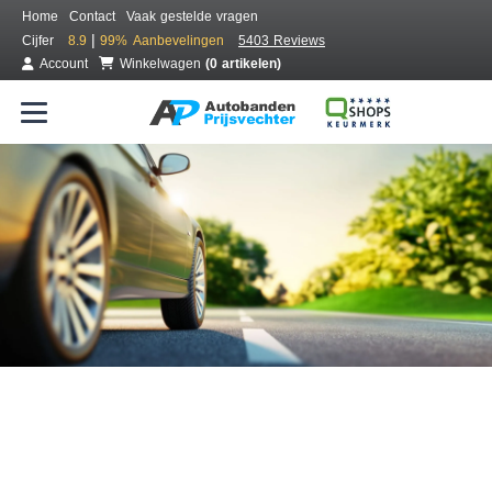
Home
Contact
Vaak gestelde vragen
|
Cijfer
8.9
99%
Aanbevelingen
5403 Reviews
Account
Winkelwagen
(0 artikelen)
Bestel voordelig banden online
Gratis bezorgd of montage bij jou in de buurt
Seizoen:
Merken:
Breedte:
Hoogte:
Inch: