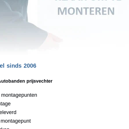
l sinds 2006
Autobanden prijsvechter
0 montagepunten
ntage
eleverd
j montagepunt