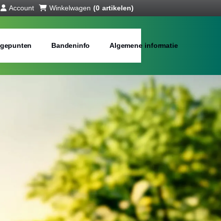
Account
Winkelwagen
(0 artikelen)
gepunten
Bandeninfo
Algemene informatie
anden online
bij jou in de buurt
Merken:
Inch: