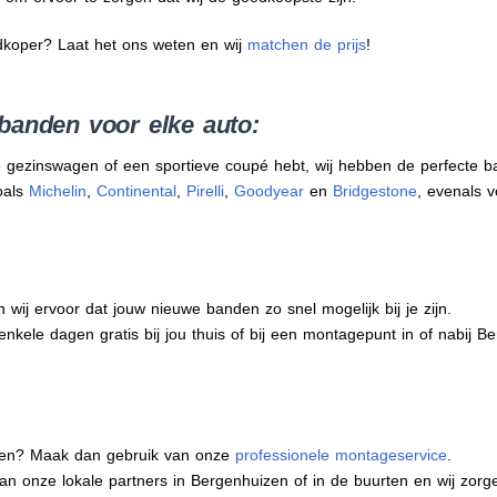
dkoper? Laat het ons weten en wij
matchen de prijs
!
banden voor elke auto:
 gezinswagen of een sportieve coupé hebt, wij hebben de perfecte b
oals
Michelin
,
Continental
,
Pirelli
,
Goodyear
en
Bridgestone
, evenals v
j ervoor dat jouw nieuwe banden zo snel mogelijk bij je zijn.
enkele dagen gratis bij jou thuis of bij een montagepunt in of nabij B
eren? Maak dan gebruik van onze
professionele montageservice
.
 van onze lokale partners in Bergenhuizen of in de buurten en wij zo