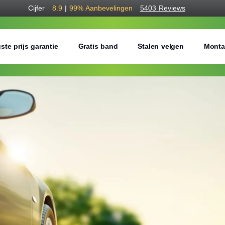
Cijfer
8.9
|
99%
Aanbevelingen
5403 Reviews
ste prijs garantie
Gratis band
Stalen velgen
Monta
Bestel voordelig b
Gratis bezorgd of montage 
Seizoen:
Breedte:
Hoogte: