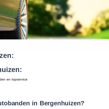
Waar vind ik de maat van mijn
Help mij met bestellen
zen:
uizen:
den en topservice
utobanden in Bergenhuizen?