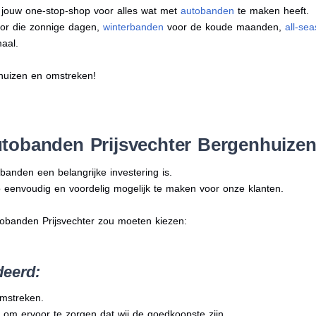
s jouw one-stop-shop voor alles wat met
autobanden
te maken heeft.
or die zonnige dagen,
winterbanden
voor de koude maanden,
all-se
aal.
nhuizen en omstreken!
tobanden Prijsvechter Bergenhuize
banden een belangrijke investering is.
 eenvoudig en voordelig mogelijk te maken voor onze klanten.
tobanden Prijsvechter zou moeten kiezen:
deerd:
omstreken.
 om ervoor te zorgen dat wij de goedkoopste zijn.