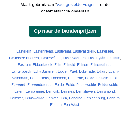
Maak gebruik van "
veel gestelde vragen
" of de
chat/mailfunctie onderaan
Easterein
,
Easterlittens
,
Eastermar
,
Easternijtsjerk
,
Eastersee
,
Eastersee-Buorren
,
Easterwâlde
,
Easterwierrum
,
East-Flylân
,
Easthim
,
Eastrum
,
Ebbenbroek
,
Echt
,
Echteld
,
Echten
,
Echtenerbrug
,
Echterbosch
,
Echt-Susteren
,
Eck en Wiel
,
Eckelrade
,
Edam
,
Edam-
Volendam
,
Ede
,
Edens
,
Ederveen
,
Ee
,
Eede
,
Eefde
,
Eefsele
,
Eekt
,
Eekwerd
,
Eekwerderdraai
,
Eelde
,
Eelde-Paterswolde
,
Eelderwolde
,
Eelen
,
Eembrugge
,
Eemdijk
,
Eemnes
,
Eemshaven
,
Eemsmond
,
Eemster
,
Eemswoude
,
Eemten
,
Een
,
Eeneind
,
Eenigenburg
,
Eenrum
,
Eenum
,
Een-West
,