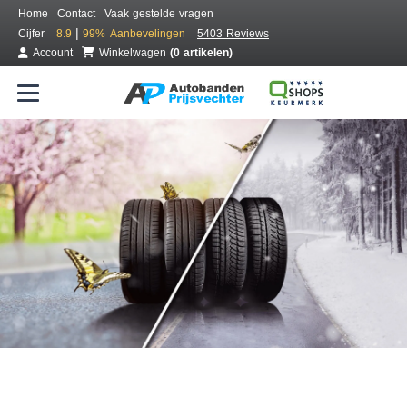
Home
Contact
Vaak gestelde vragen
|
Cijfer
8.9
99%
Aanbevelingen
5403 Reviews
Account
Winkelwagen
(0 artikelen)
Bestel voordelig all season banden
Gratis bezorgd of montage bij jou in de buurt
Seizoen:
Merken:
Breedte:
Hoogte:
Inch: