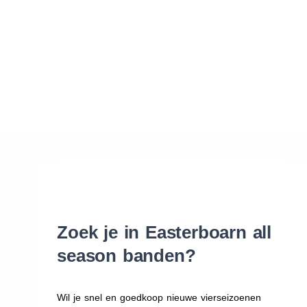
Waar vind ik de maat van mijn banden
Help mij met bestellen
Zoek je in Easterboarn all
season banden?
Wil je snel en goedkoop nieuwe vierseizoenen