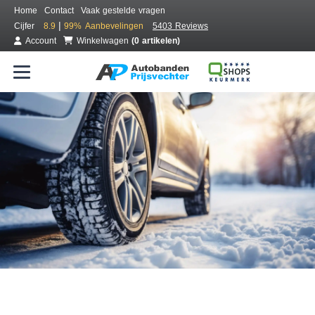
Home
Contact
Vaak gestelde vragen
|
Cijfer
8.9
99%
Aanbevelingen
5403 Reviews
Account
Winkelwagen
(0 artikelen)
Bestel voordelig winterbanden
Gratis bezorgd of montage bij jou in de buurt
Seizoen:
Merken:
Breedte:
Hoogte:
Inch: