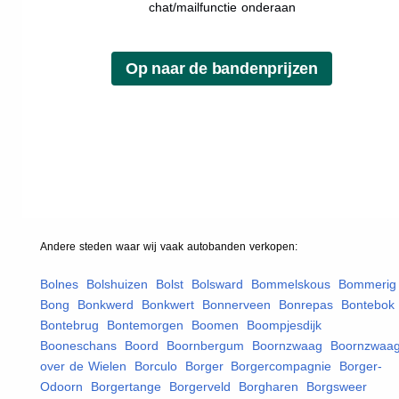
chat/mailfunctie onderaan
Andere steden waar wij vaak
autobanden
verkopen:
Bolnes
,
Bolshuizen
,
Bolst
,
Bolsward
,
Bommelskous
,
Bommerig
Bong
,
Bonkwerd
,
Bonkwert
,
Bonnerveen
,
Bonrepas
,
Bontebok
,
Bontebrug
,
Bontemorgen
,
Boomen
,
Boompjesdijk
,
Booneschans
,
Boord
,
Boornbergum
,
Boornzwaag
,
Boornzwaa
over de Wielen
,
Borculo
,
Borger
,
Borgercompagnie
,
Borger-
Odoorn
,
Borgertange
,
Borgerveld
,
Borgharen
,
Borgsweer
,