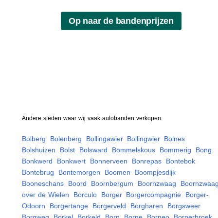
Andere steden waar wij vaak
autobanden
verkopen:
Bolberg
,
Bolenberg
,
Bollingawier
,
Bollingwier
,
Bolnes
,
Bolshuizen
,
Bolst
,
Bolsward
,
Bommelskous
,
Bommerig
,
Bong
,
Bonkwerd
,
Bonkwert
,
Bonnerveen
,
Bonrepas
,
Bontebok
,
Bontebrug
,
Bontemorgen
,
Boomen
,
Boompjesdijk
,
Booneschans
,
Boord
,
Boornbergum
,
Boornzwaag
,
Boornzwaa
over de Wielen
,
Borculo
,
Borger
,
Borgercompagnie
,
Borger-
Odoorn
,
Borgertange
,
Borgerveld
,
Borgharen
,
Borgsweer
,
Borgweg
,
Borkel
,
Borkeld
,
Born
,
Borne
,
Borneo
,
Bornerbroek
,