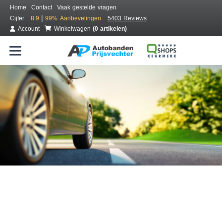
Home
Contact
Vaak gestelde vragen
|
Cijfer
8.9
99%
Aanbevelingen
5403 Reviews
Account
Winkelwagen
(0 artikelen)
Bestel voordelig banden online
Gratis bezorgd of montage bij jou in de buurt
Seizoen:
Merken:
Breedte:
Hoogte:
Inch: