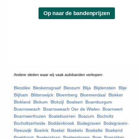
Andere steden waar wij vaak
autobanden
verkopen:
Blesdike
,
Bleskensgraaf
,
Blessum
,
Blija
,
Blijdenstein
,
Blije
,
Blijham
,
Blitterswijck
,
Bloemberg
,
Bloemendaal
,
Blokker
,
Blokland
,
Blokum
,
Blokzijl
,
Boalsert
,
Boarnburgum
,
Boarnsweach
,
Boarnsweach Oer de Wielen
,
Boarnwert
,
Boarnwerthuzen
,
Boatebuorren
,
Boazum
,
Bocholtz
,
Bocholtzerheide
,
Boddenbroek
,
Bodegraven
,
Bodegraven-
Reeuwijk
,
Boeiink
,
Boekel
,
Boekelo
,
Boekelte
,
Boekend
,
Boekhorst
,
Boelenslaan
,
Boelensloane
,
Boer
,
Boerakker
,