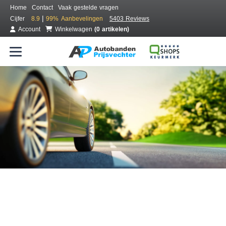
Home
Contact
Vaak gestelde vragen
|
Cijfer
8.9
99%
Aanbevelingen
5403 Reviews
Account
Winkelwagen
(0 artikelen)
Bestel voordelig banden online
Gratis bezorgd of montage bij jou in de buurt
Seizoen:
Merken:
Breedte:
Hoogte:
Inch: