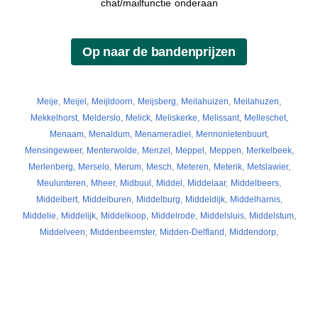
chat/mailfunctie onderaan
Meije
,
Meijel
,
Meijldoorn
,
Meijsberg
,
Meilahuizen
,
Meilahuzen
,
Mekkelhorst
,
Melderslo
,
Melick
,
Meliskerke
,
Melissant
,
Melleschet
,
Menaam
,
Menaldum
,
Menameradiel
,
Mennonietenbuurt
,
Mensingeweer
,
Menterwolde
,
Menzel
,
Meppel
,
Meppen
,
Merkelbeek
,
Merlenberg
,
Merselo
,
Merum
,
Mesch
,
Meteren
,
Meterik
,
Metslawier
,
Meulunteren
,
Mheer
,
Midbuul
,
Middel
,
Middelaar
,
Middelbeers
,
Middelbert
,
Middelburen
,
Middelburg
,
Middeldijk
,
Middelharnis
,
Middelie
,
Middelijk
,
Middelkoop
,
Middelrode
,
Middelsluis
,
Middelstum
,
Middelveen
,
Middenbeemster
,
Midden-Delfland
,
Middendorp
,