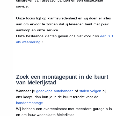
omstreken van allseasonbanden en een uitstekende
service.
Onze focus ligt op klanttevredenheid en wij doen er alles
aan om ervoor te zorgen dat jij tevreden bent met jouw
aankoop en onze service.
Onze bestaande klanten geven ons niet voor niks
een 8.9
als waardering
!
Zoek een montagepunt in de buurt
van Meierijstad
Wanneer je
goedkope autobanden
of
stalen velgen
bij
ons koopt, dan kun je in de buurt terecht voor de
bandenmontage
.
Wij hebben een overeenkomst met meerdere garage`s in
en om jouw woonplaats Meierijstad.