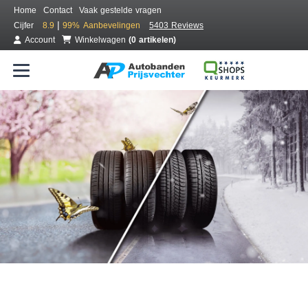
Home
Contact
Vaak gestelde vragen
|
Cijfer
8.9
99%
Aanbevelingen
5403 Reviews
Account
Winkelwagen
(0 artikelen)
Bestel voordelig all season banden
Gratis bezorgd of montage bij jou in de buurt
Seizoen:
Merken:
Breedte:
Hoogte:
Inch: