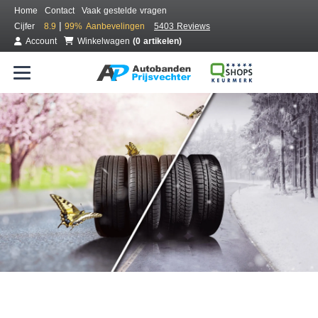
Home
Contact
Vaak gestelde vragen
|
Cijfer
8.9
99%
Aanbevelingen
5403 Reviews
Account
Winkelwagen
(0 artikelen)
Bestel voordelig all season banden
Gratis bezorgd of montage bij jou in de buurt
Seizoen:
Merken:
Breedte:
Hoogte:
Inch: