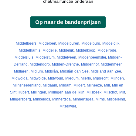
chat/mailfunctie onderaan
Middelbeers
,
Middelbert
,
Middelburen
,
Middelburg
,
Middeldijk
,
Middelharnis
,
Middelie
,
Middelijk
,
Middelkoop
,
Middelrode
,
Middelsluis
,
Middelstum
,
Middelveen
,
Middenbeemster
,
Midden-
Delfland
,
Middendorp
,
Midden-Drenthe
,
Middenhof
,
Middenmeer
,
Midlaren
,
Midlum
,
Midslân
,
Midslân oan See
,
Midsland aan Zee
,
Midwolda
,
Midwolde
,
Midwoud
,
Miedum
,
Mierlo
,
Mijdrecht
,
Mijnden
,
Mijnsheerenland
,
Mildaam
,
Mildam
,
Mildert
,
Milheeze
,
Mill
,
Mill en
Sint Hubert
,
Millingen
,
Millingen aan de Rijn
,
Milsbeek
,
Milschot
,
Milt
,
Mingersberg
,
Minkeloos
,
Minnertsga
,
Minnertsgea
,
Mirns
,
Mispeleind
,
Mitselwier
,