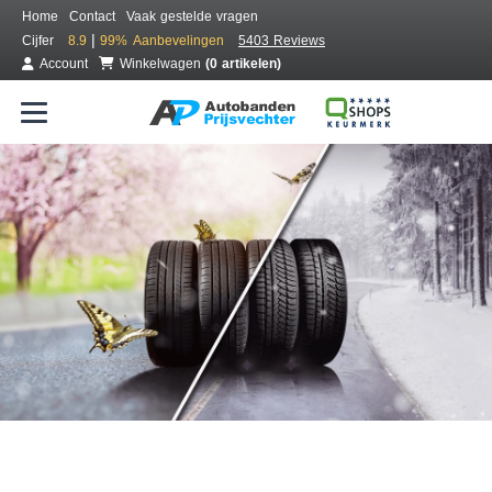
Home
Contact
Vaak gestelde vragen
|
Cijfer
8.9
99%
Aanbevelingen
5403 Reviews
Account
Winkelwagen
(0 artikelen)
Bestel voordelig all season banden
Gratis bezorgd of montage bij jou in de buurt
Seizoen:
Merken:
Breedte:
Hoogte:
Inch: