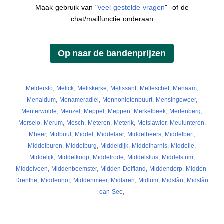
Maak gebruik van "
veel gestelde vragen
" of de
chat/mailfunctie onderaan
Melderslo
,
Melick
,
Meliskerke
,
Melissant
,
Melleschet
,
Menaam
,
Menaldum
,
Menameradiel
,
Mennonietenbuurt
,
Mensingeweer
,
Menterwolde
,
Menzel
,
Meppel
,
Meppen
,
Merkelbeek
,
Merlenberg
,
Merselo
,
Merum
,
Mesch
,
Meteren
,
Meterik
,
Metslawier
,
Meulunteren
,
Mheer
,
Midbuul
,
Middel
,
Middelaar
,
Middelbeers
,
Middelbert
,
Middelburen
,
Middelburg
,
Middeldijk
,
Middelharnis
,
Middelie
,
Middelijk
,
Middelkoop
,
Middelrode
,
Middelsluis
,
Middelstum
,
Middelveen
,
Middenbeemster
,
Midden-Delfland
,
Middendorp
,
Midden-
Drenthe
,
Middenhof
,
Middenmeer
,
Midlaren
,
Midlum
,
Midslân
,
Midslân
oan See
,