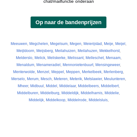
chat/mailfunctie onderaan
Meeuwen
,
Megchelen
,
Megelsum
,
Megen
,
Meierijstad
,
Meije
,
Meijel
,
Meijldoorn
,
Meijsberg
,
Meilahuizen
,
Meilahuzen
,
Mekkelhorst
,
Melderslo
,
Melick
,
Meliskerke
,
Melissant
,
Melleschet
,
Menaam
,
Menaldum
,
Menameradiel
,
Mennonietenbuurt
,
Mensingeweer
,
Menterwolde
,
Menzel
,
Meppel
,
Meppen
,
Merkelbeek
,
Merlenberg
,
Merselo
,
Merum
,
Mesch
,
Meteren
,
Meterik
,
Metslawier
,
Meulunteren
,
Mheer
,
Midbuul
,
Middel
,
Middelaar
,
Middelbeers
,
Middelbert
,
Middelburen
,
Middelburg
,
Middeldijk
,
Middelharnis
,
Middelie
,
Middelijk
,
Middelkoop
,
Middelrode
,
Middelsluis
,