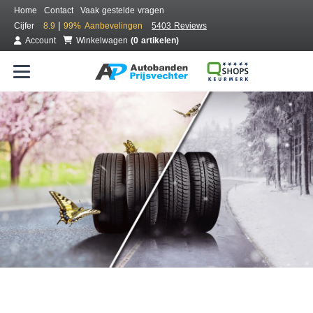
Home
Contact
Vaak gestelde vragen
|
Cijfer
8.9
99%
Aanbevelingen
5403 Reviews
Account
Winkelwagen
(0 artikelen)
Bestel voordelig all season banden
Gratis bezorgd of montage bij jou in de buurt
Seizoen:
Merken:
Breedte:
Hoogte:
Inch: