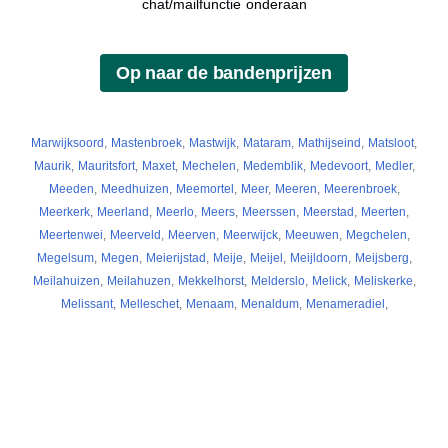
chat/mailfunctie onderaan
Marwijksoord
,
Mastenbroek
,
Mastwijk
,
Mataram
,
Mathijseind
,
Matsloot
,
Maurik
,
Mauritsfort
,
Maxet
,
Mechelen
,
Medemblik
,
Medevoort
,
Medler
,
Meeden
,
Meedhuizen
,
Meemortel
,
Meer
,
Meeren
,
Meerenbroek
,
Meerkerk
,
Meerland
,
Meerlo
,
Meers
,
Meerssen
,
Meerstad
,
Meerten
,
Meertenwei
,
Meerveld
,
Meerven
,
Meerwijck
,
Meeuwen
,
Megchelen
,
Megelsum
,
Megen
,
Meierijstad
,
Meije
,
Meijel
,
Meijldoorn
,
Meijsberg
,
Meilahuizen
,
Meilahuzen
,
Mekkelhorst
,
Melderslo
,
Melick
,
Meliskerke
,
Melissant
,
Melleschet
,
Menaam
,
Menaldum
,
Menameradiel
,