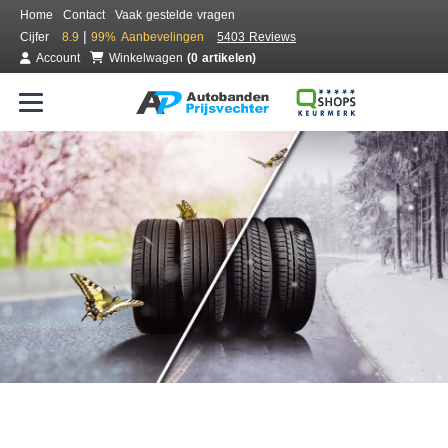
Home
Contact
Vaak gestelde vragen
|
Cijfer
8.9
99%
Aanbevelingen
5403 Reviews
Account
Winkelwagen
(0 artikelen)
Bestel voordelig all season banden
Gratis bezorgd of montage bij jou in de buurt
Seizoen:
Merken:
Breedte:
Hoogte:
Inch: