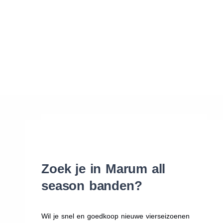
Waar vind ik de maat van mijn banden
Help mij met bestellen
Zoek je in Marum all
season banden?
Wil je snel en goedkoop nieuwe vierseizoenen