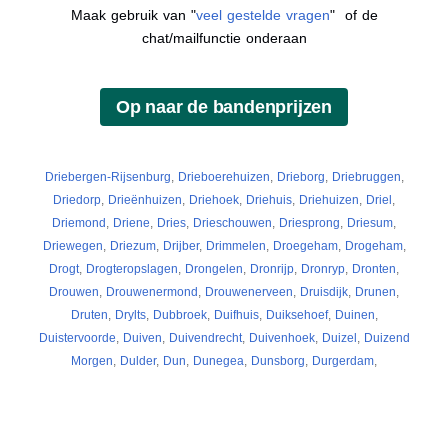
Maak gebruik van "
veel gestelde vragen
" of de
chat/mailfunctie onderaan
Driebergen-Rijsenburg
,
Drieboerehuizen
,
Drieborg
,
Driebruggen
,
Driedorp
,
Drieënhuizen
,
Driehoek
,
Driehuis
,
Driehuizen
,
Driel
,
Driemond
,
Driene
,
Dries
,
Drieschouwen
,
Driesprong
,
Driesum
,
Driewegen
,
Driezum
,
Drijber
,
Drimmelen
,
Droegeham
,
Drogeham
,
Drogt
,
Drogteropslagen
,
Drongelen
,
Dronrijp
,
Dronryp
,
Dronten
,
Drouwen
,
Drouwenermond
,
Drouwenerveen
,
Druisdijk
,
Drunen
,
Druten
,
Drylts
,
Dubbroek
,
Duifhuis
,
Duiksehoef
,
Duinen
,
Duistervoorde
,
Duiven
,
Duivendrecht
,
Duivenhoek
,
Duizel
,
Duizend
Morgen
,
Dulder
,
Dun
,
Dunegea
,
Dunsborg
,
Durgerdam
,