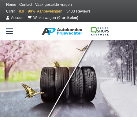
Home
Contact
Vaak gestelde vragen
|
Cijfer
8.9
99%
Aanbevelingen
5403 Reviews
Account
Winkelwagen
(0 artikelen)
Bestel voordelig all season banden
Gratis bezorgd of montage bij jou in de buurt
Seizoen:
Merken:
Breedte:
Hoogte:
Inch: