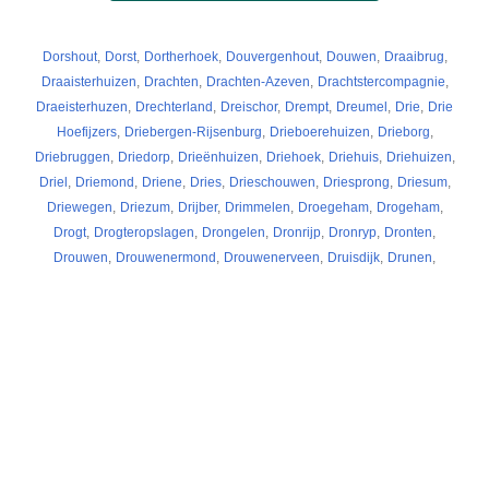
Dorshout
,
Dorst
,
Dortherhoek
,
Douvergenhout
,
Douwen
,
Draaibrug
,
Draaisterhuizen
,
Drachten
,
Drachten-Azeven
,
Drachtstercompagnie
,
Draeisterhuzen
,
Drechterland
,
Dreischor
,
Drempt
,
Dreumel
,
Drie
,
Drie
Hoefijzers
,
Driebergen-Rijsenburg
,
Drieboerehuizen
,
Drieborg
,
Driebruggen
,
Driedorp
,
Drieënhuizen
,
Driehoek
,
Driehuis
,
Driehuizen
,
Driel
,
Driemond
,
Driene
,
Dries
,
Drieschouwen
,
Driesprong
,
Driesum
,
Driewegen
,
Driezum
,
Drijber
,
Drimmelen
,
Droegeham
,
Drogeham
,
Drogt
,
Drogteropslagen
,
Drongelen
,
Dronrijp
,
Dronryp
,
Dronten
,
Drouwen
,
Drouwenermond
,
Drouwenerveen
,
Druisdijk
,
Drunen
,