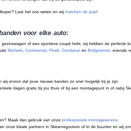
dkoper? Laat het ons weten en wij
matchen de prijs
!
banden voor elke auto:
 gezinswagen of een sportieve coupé hebt, wij hebben de perfecte b
oals
Michelin
,
Continental
,
Pirelli
,
Goodyear
en
Bridgestone
, evenals v
j ervoor dat jouw nieuwe banden zo snel mogelijk bij je zijn.
enkele dagen gratis bij jou thuis of bij een montagepunt in of nabij 
eren? Maak dan gebruik van onze
professionele montageservice
.
 van onze lokale partners in Skearnegoutum of in de buurten en wij z