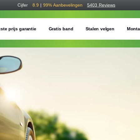
Cijfer
8.9
|
99%
Aanbevelingen
5403 Reviews
ste prijs garantie
Gratis band
Stalen velgen
Monta
Bestel voordelig b
Gratis bezorgd of montage 
Seizoen:
Breedte:
Hoogte: