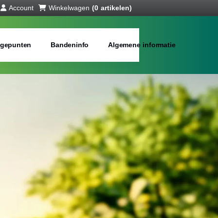
Account
Winkelwagen
(0 artikelen)
gepunten
Bandeninfo
Algemene informatie
anden online
bij jou in de buurt
Merken:
Inch: