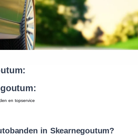
Waar vind ik de maat van mijn
Help mij met bestellen
outum:
egoutum:
den en topservice
autobanden in Skearnegoutum?