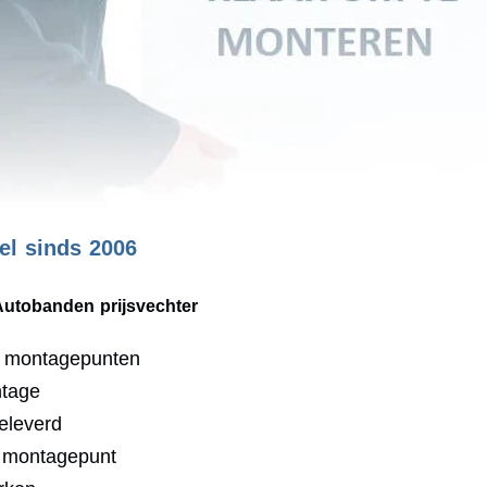
l sinds 2006
Autobanden prijsvechter
0 montagepunten
ntage
eleverd
j montagepunt