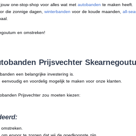
s jouw one-stop-shop voor alles wat met
autobanden
te maken heeft.
or die zonnige dagen,
winterbanden
voor de koude maanden,
all-se
aal.
negoutum en omstreken!
tobanden Prijsvechter Skearnegout
banden een belangrijke investering is.
 eenvoudig en voordelig mogelijk te maken voor onze klanten.
tobanden Prijsvechter zou moeten kiezen:
deerd:
n omstreken.
 om ervoor te zorgen dat wij de goedkoopste zijn.