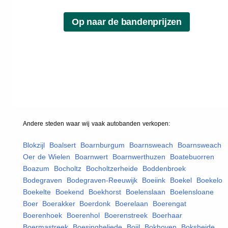
Andere steden waar wij vaak
autobanden
verkopen:
Blokzijl
,
Boalsert
,
Boarnburgum
,
Boarnsweach
,
Boarnsweach
Oer de Wielen
,
Boarnwert
,
Boarnwerthuzen
,
Boatebuorren
,
Boazum
,
Bocholtz
,
Bocholtzerheide
,
Boddenbroek
,
Bodegraven
,
Bodegraven-Reeuwijk
,
Boeiink
,
Boekel
,
Boekelo
,
Boekelte
,
Boekend
,
Boekhorst
,
Boelenslaan
,
Boelensloane
,
Boer
,
Boerakker
,
Boerdonk
,
Boerelaan
,
Boerengat
,
Boerenhoek
,
Boerenhol
,
Boerenstreek
,
Boerhaar
,
Boermastreek
,
Boesingheliede
,
Boijl
,
Bokhoven
,
Boksheide
,