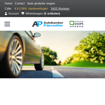
Home
Contact
Vaak gestelde vragen
|
Cijfer
8.9
99%
Aanbevelingen
5403 Reviews
Account
Winkelwagen
(0 artikelen)
Bestel voordelig banden online
Gratis bezorgd of montage bij jou in de buurt
Seizoen:
Merken:
Breedte:
Hoogte:
Inch: