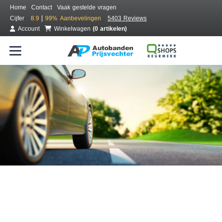
Home
Contact
Vaak gestelde vragen
|
Cijfer
8.9
99%
Aanbevelingen
5403 Reviews
Account
Winkelwagen
(0 artikelen)
Bestel voordelig banden online
Gratis bezorgd of montage bij jou in de buurt
Seizoen:
Merken:
Breedte:
Hoogte:
Inch: