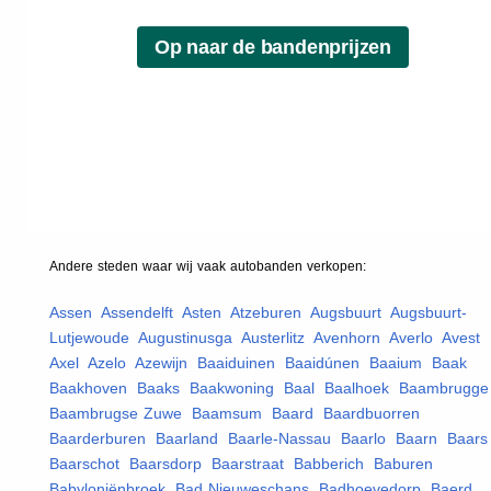
Andere steden waar wij vaak
autobanden
verkopen:
Assen
,
Assendelft
,
Asten
,
Atzeburen
,
Augsbuurt
,
Augsbuurt-
Lutjewoude
,
Augustinusga
,
Austerlitz
,
Avenhorn
,
Averlo
,
Avest
,
Axel
,
Azelo
,
Azewijn
,
Baaiduinen
,
Baaidúnen
,
Baaium
,
Baak
,
Baakhoven
,
Baaks
,
Baakwoning
,
Baal
,
Baalhoek
,
Baambrugge
Baambrugse Zuwe
,
Baamsum
,
Baard
,
Baardbuorren
,
Baarderburen
,
Baarland
,
Baarle-Nassau
,
Baarlo
,
Baarn
,
Baars
Baarschot
,
Baarsdorp
,
Baarstraat
,
Babberich
,
Baburen
,
Babyloniënbroek
,
Bad Nieuweschans
,
Badhoevedorp
,
Baerd
,