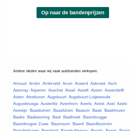
Andere steden waar wij vaak
autobanden
verkopen:
Arnoud
,
Arriën
,
Arriërveld
,
Arum
,
Arwerd
,
Asbroek
,
Asch
,
Asenray
,
Asperen
,
Asschat
,
Assel
,
Asselt
,
Assen
,
Assendelft
,
Asten
,
Atzeburen
,
Augsbuurt
,
Augsbuurt-Lutjewoude
,
Augustinusga
,
Austerlitz
,
Avenhorn
,
Averlo
,
Avest
,
Axel
,
Azelo
,
Azewijn
,
Baaiduinen
,
Baaidúnen
,
Baaium
,
Baak
,
Baakhoven
,
Baaks
,
Baakwoning
,
Baal
,
Baalhoek
,
Baambrugge
,
Baambrugse Zuwe
,
Baamsum
,
Baard
,
Baardbuorren
,
Baarderburen
,
Baarland
,
Baarle-Nassau
,
Baarlo
,
Baarn
,
Baars