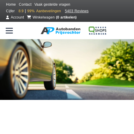
Home
Contact
Vaak gestelde vragen
|
Cijfer
8.9
99%
Aanbevelingen
5403 Reviews
Account
Winkelwagen
(0 artikelen)
Bestel voordelig banden online
Gratis bezorgd of montage bij jou in de buurt
Seizoen:
Merken:
Breedte:
Hoogte:
Inch: