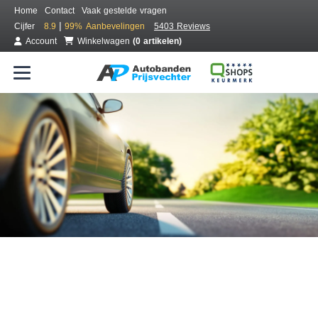
Home
Contact
Vaak gestelde vragen
|
Cijfer
8.9
99%
Aanbevelingen
5403 Reviews
Account
Winkelwagen
(0 artikelen)
Bestel voordelig banden online
Gratis bezorgd of montage bij jou in de buurt
Seizoen:
Merken:
Breedte:
Hoogte:
Inch: