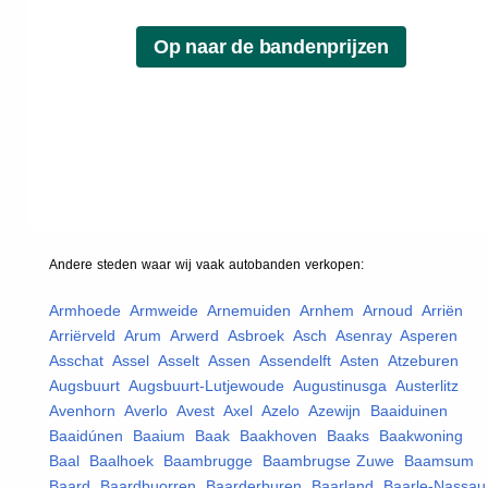
Andere steden waar wij vaak
autobanden
verkopen:
Armhoede
,
Armweide
,
Arnemuiden
,
Arnhem
,
Arnoud
,
Arriën
,
Arriërveld
,
Arum
,
Arwerd
,
Asbroek
,
Asch
,
Asenray
,
Asperen
,
Asschat
,
Assel
,
Asselt
,
Assen
,
Assendelft
,
Asten
,
Atzeburen
,
Augsbuurt
,
Augsbuurt-Lutjewoude
,
Augustinusga
,
Austerlitz
,
Avenhorn
,
Averlo
,
Avest
,
Axel
,
Azelo
,
Azewijn
,
Baaiduinen
,
Baaidúnen
,
Baaium
,
Baak
,
Baakhoven
,
Baaks
,
Baakwoning
,
Baal
,
Baalhoek
,
Baambrugge
,
Baambrugse Zuwe
,
Baamsum
,
Baard
,
Baardbuorren
,
Baarderburen
,
Baarland
,
Baarle-Nassau