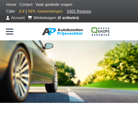
Home
Contact
Vaak gestelde vragen
|
Cijfer
8.9
99%
Aanbevelingen
5403 Reviews
Account
Winkelwagen
(0 artikelen)
Bestel voordelig banden online
Gratis bezorgd of montage bij jou in de buurt
Seizoen:
Merken:
Breedte:
Hoogte:
Inch: