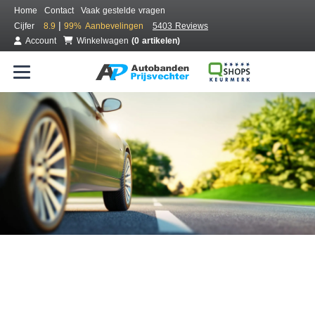
Home
Contact
Vaak gestelde vragen
|
Cijfer
8.9
99%
Aanbevelingen
5403 Reviews
Account
Winkelwagen
(0 artikelen)
Bestel voordelig banden online
Gratis bezorgd of montage bij jou in de buurt
Seizoen:
Merken:
Breedte:
Hoogte:
Inch: