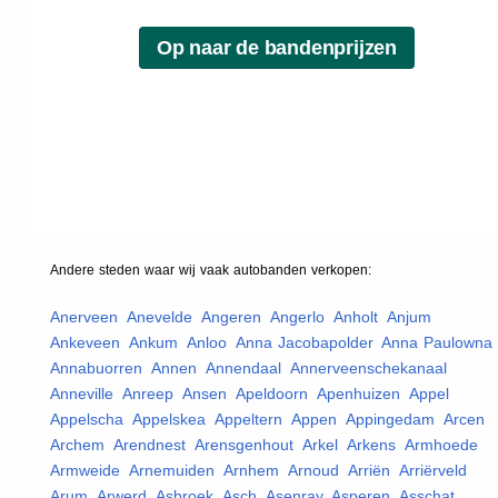
Andere steden waar wij vaak
autobanden
verkopen:
Anerveen
,
Anevelde
,
Angeren
,
Angerlo
,
Anholt
,
Anjum
,
Ankeveen
,
Ankum
,
Anloo
,
Anna Jacobapolder
,
Anna Paulowna
,
Annabuorren
,
Annen
,
Annendaal
,
Annerveenschekanaal
,
Anneville
,
Anreep
,
Ansen
,
Apeldoorn
,
Apenhuizen
,
Appel
,
Appelscha
,
Appelskea
,
Appeltern
,
Appen
,
Appingedam
,
Arcen
,
Archem
,
Arendnest
,
Arensgenhout
,
Arkel
,
Arkens
,
Armhoede
,
Armweide
,
Arnemuiden
,
Arnhem
,
Arnoud
,
Arriën
,
Arriërveld
,
Arum
,
Arwerd
,
Asbroek
,
Asch
,
Asenray
,
Asperen
,
Asschat
,