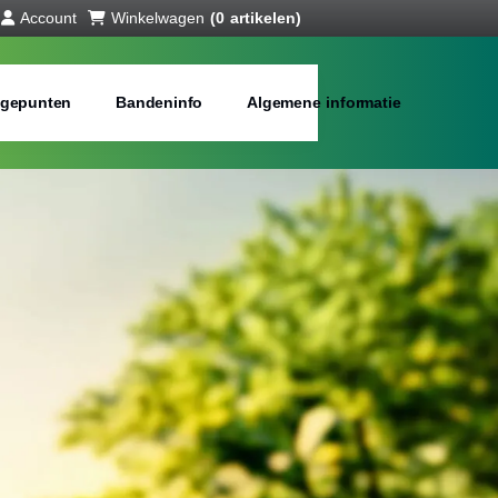
Account
Winkelwagen
(0 artikelen)
gepunten
Bandeninfo
Algemene informatie
anden online
bij jou in de buurt
Merken:
Inch: