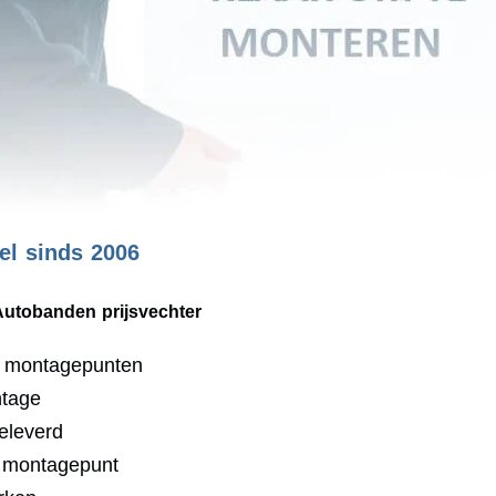
l sinds 2006
Autobanden prijsvechter
0 montagepunten
ntage
eleverd
j montagepunt