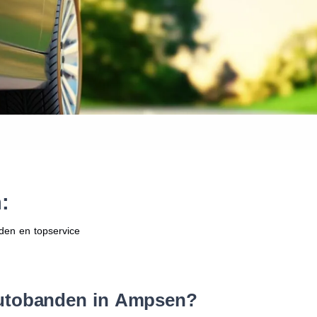
Waar vind ik de maat van mijn
Help mij met bestellen
:
den en topservice
autobanden in Ampsen?