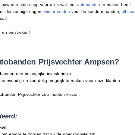
s jouw one-stop-shop voor alles wat met
autobanden
te maken heeft.
or die zonnige dagen,
winterbanden
voor de koude maanden,
all-se
aal.
n en omstreken!
tobanden Prijsvechter Ampsen?
banden een belangrijke investering is.
 eenvoudig en voordelig mogelijk te maken voor onze klanten.
tobanden Prijsvechter zou moeten kiezen:
deerd:
ken.
 om ervoor te zorgen dat wij de goedkoopste zijn.