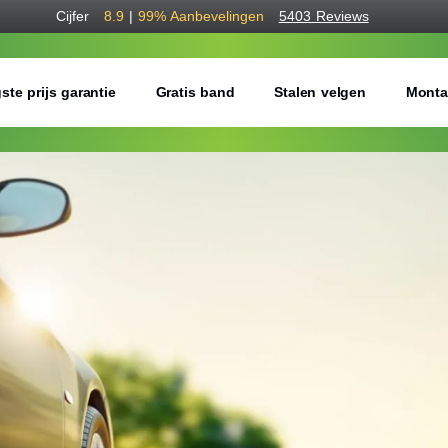
Cijfer
8.9
|
99%
Aanbevelingen
5403 Reviews
ste prijs garantie
Gratis band
Stalen velgen
Monta
Bestel voordelig b
Gratis bezorgd of montage 
Seizoen:
Breedte:
Hoogte: