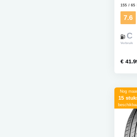
155 / 65
7.6
C
Verbruik
€ 41.9
Nog maa
15 stuk
beschikba