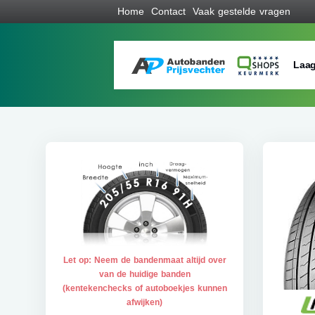
Home
Contact
Vaak gestelde vragen
Laag
Let op: Neem de bandenmaat altijd over
van de huidige banden
(kentekenchecks of autoboekjes kunnen
afwijken)