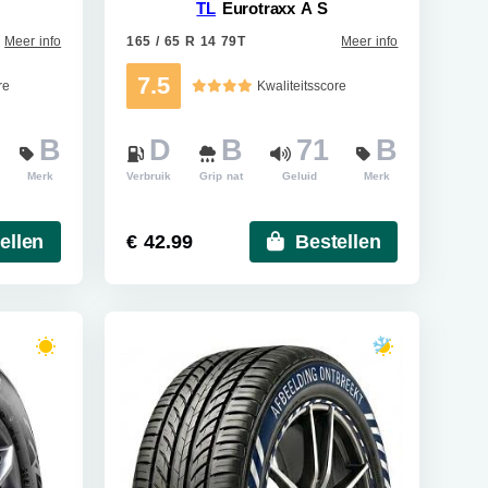
TL
Eurotraxx A S
Meer info
165 / 65 R 14 79T
Meer info
7.5
re
Kwaliteitsscore
B
D
B
71
B
Merk
Verbruik
Grip nat
Geluid
Merk
ellen
€ 42.99
Bestellen