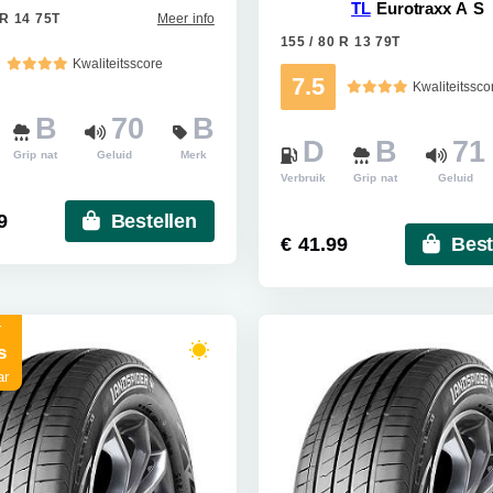
TL
Eurotraxx A S
 R 14 75T
Meer info
155 / 80 R 13 79T
Kwaliteitsscore
7.5
Kwaliteitssco
B
70
B
D
B
71
Grip nat
Geluid
Merk
Verbruik
Grip nat
Geluid
9
Bestellen
€ 41.99
Best
r
s
ar