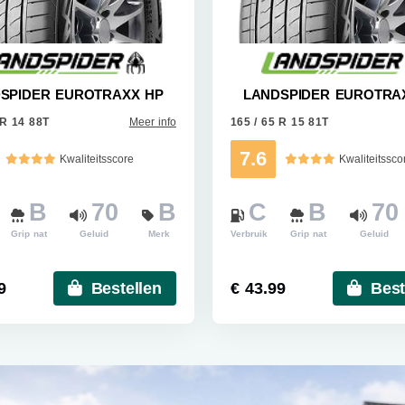
SPIDER EUROTRAXX HP
LANDSPIDER EUROTRA
 R 14 88T
Meer info
165 / 65 R 15 81T
7.6
Kwaliteitsscore
Kwaliteitssco
B
70
B
C
B
70
Grip nat
Geluid
Merk
Verbruik
Grip nat
Geluid
9
Bestellen
€ 43.99
Best