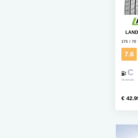
LAND
175 / 70
7.6
C
Verbruik
€ 42.9