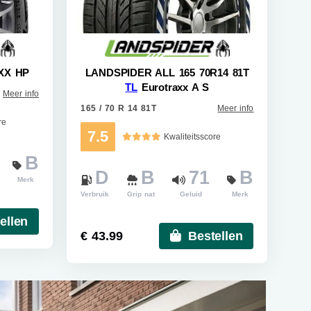
XX HP
LANDSPIDER ALL 165 70R14 81T
TL
Eurotraxx A S
Meer info
165 / 70 R 14 81T
Meer info
re
7.5
Kwaliteitsscore
B
D
B
71
B
Merk
Verbruik
Grip nat
Geluid
Merk
ellen
€ 43.99
Bestellen