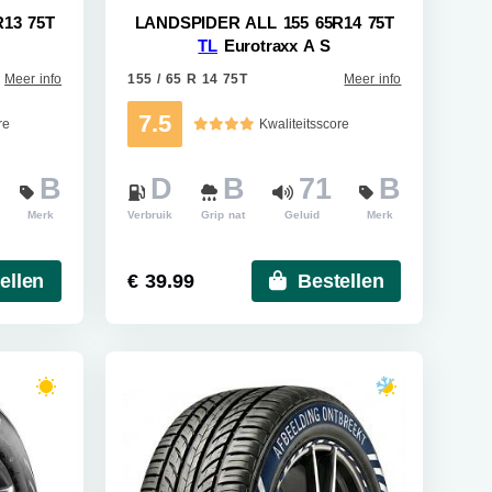
13 75T
LANDSPIDER ALL 155 65R14 75T
TL
Eurotraxx A S
Meer info
155 / 65 R 14 75T
Meer info
7.5
re
Kwaliteitsscore
B
D
B
71
B
Merk
Verbruik
Grip nat
Geluid
Merk
ellen
€ 39.99
Bestellen