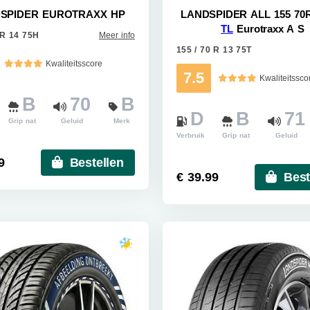
SPIDER EUROTRAXX HP
LANDSPIDER ALL 155 70R
TL
Eurotraxx A S
 R 14 75H
Meer info
155 / 70 R 13 75T
Kwaliteitsscore
7.5
Kwaliteitssco
B
70
B
D
B
71
Grip nat
Geluid
Merk
Verbruik
Grip nat
Geluid
9
Bestellen
€ 39.99
Best