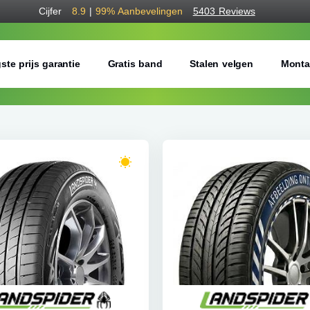
Cijfer
8.9
|
99%
Aanbevelingen
5403 Reviews
ste prijs garantie
Gratis band
Stalen velgen
Monta