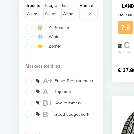
Breedte
Hoogte
Inch
Runflat
LAND
165 / 60
7.6
All Season
Winter
C
Zomer
Verbruik
Merkverhouding
€ 37.9
A+
Beste Premiummerk
A
Topmerk
B+
Kwaliteitsmerk
B
Goed budgetmerk