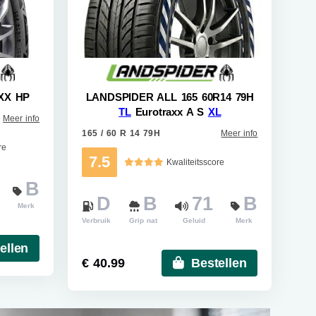
XX HP
LANDSPIDER ALL 165 60R14 79H
TL
Eurotraxx A S
XL
Meer info
165 / 60 R 14 79H
Meer info
re
7.5
Kwaliteitsscore
B
D
B
71
B
Merk
Verbruik
Grip nat
Geluid
Merk
ellen
€ 40.99
Bestellen