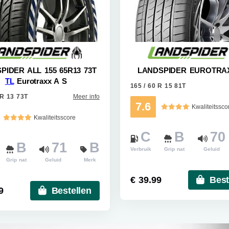
PIDER ALL 155 65R13 73T
LANDSPIDER EUROTRA
TL
Eurotraxx A S
165 / 60 R 15 81T
 R 13 73T
Meer info
7.6
Kwaliteitssco
Kwaliteitsscore
C
B
70
B
71
B
Verbruik
Grip nat
Geluid
Grip nat
Geluid
Merk
€ 39.99
Best
9
Bestellen