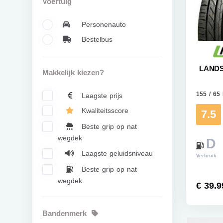
Voertuig
Personenauto
Bestelbus
LANDS
Makkelijk kiezen?
155 / 65
Laagste prijs
Kwaliteitsscore
7.5
Beste grip op nat
wegdek
D
Laagste geluidsniveau
Verbruik
Beste grip op nat
wegdek
€ 39.9
Bandenmerk