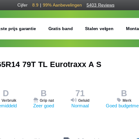
Cijfer
8.9
|
99%
Aanbevelingen
5403 Reviews
ste prijs garantie
Gratis band
Stalen velgen
Monta
5R14 79T TL Eurotraxx A S
D
B
71
B
Verbruik
Grip nat
Geluid
Merk
middeld
Zeer goed
Normaal
Goed budgetme