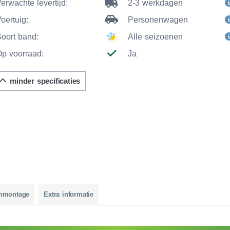
erwachte levertijd:
2-3 werkdagen
oertuig:
Personenwagen
Soort band:
Alle seizoenen
Op voorraad:
Ja
minder specificaties
nmontage
Extra informatie