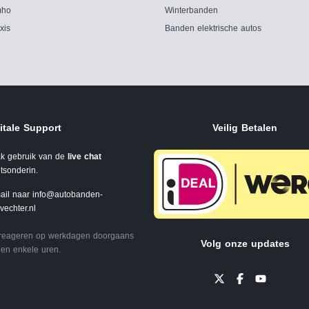
ho
Winterbanden
xis
Banden elektrische autos
itale Support
Veilig Betalen
k gebruik van de
live chat
tsonderin.
ail naar
info@autobanden-
svechter.nl
 reageren op werkdagen doorgaans
Volg onze updates
en enkele uren.