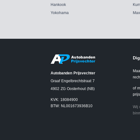
Hankook
Kum
Yokohama
Max
Dig
Maa
Autobanden Prijsvechter
rech
Graaf Engelbrechtstraat 7
of m
4902 ZG Oosterhout (NB)
prij
KVK: 18084900
BTW: NL001673936B10
Wij
binn