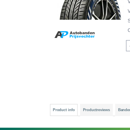
V
V
Product info
Productreviews
Bande