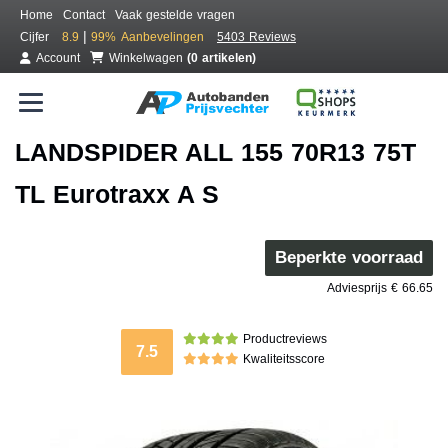
Home
Contact
Vaak gestelde vragen
|
Cijfer
8.9
99%
Aanbevelingen
5403 Reviews
Account
Winkelwagen
(0 artikelen)
LANDSPIDER ALL 155 70R13 75T
TL Eurotraxx A S
Beperkte voorraad
Adviesprijs € 66.65
Productreviews
7.5
Kwaliteitsscore