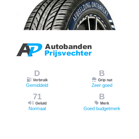
D
B
Verbruik
Grip nat
Gemiddeld
Zeer goed
71
B
Geluid
Merk
Normaal
Goed budgetmerk