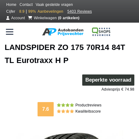
Home
Contact
Vaak gestelde vragen
|
Cijfer
8.9
99%
Aanbevelingen
5403 Reviews
Account
Winkelwagen
(0 artikelen)
LANDSPIDER ZO 175 70R14 84T
TL Eurotraxx H P
Beperkte voorraad
Adviesprijs € 74.98
Productreviews
7.6
Kwaliteitsscore