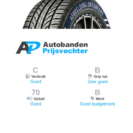
C
B
Verbruik
Grip nat
Goed
Zeer goed
70
B
Geluid
Merk
Goed
Goed budgetmerk