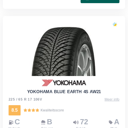
YOKOHAMA BLUE EARTH 4S AW21
225 / 65 R 17 106V
Meer info
8.5
Kwaliteitsscore
C
B
72
A