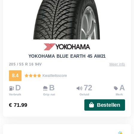
YOKOHAMA BLUE EARTH 4S AW21
205 / 55 R 16 94V
Meer info
8.4
Kwaliteitsscore
D
B
72
A
Verbruik
Grip nat
Geluid
Merk
€ 71.99
Bestellen