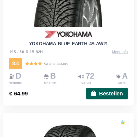
YOKOHAMA BLUE EARTH 4S AW21
195 / 50 R 15 82H
Meer info
8.4
Kwaliteitsscore
D
B
72
A
Verbruik
Grip nat
Geluid
Merk
€ 64.99
Bestellen