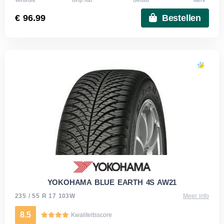
Verbruik
Grip nat
Geluid
Merk
€ 96.99
Bestellen
YOKOHAMA BLUE EARTH 4S AW21
235 / 55 R 17 103W
Meer info
8.5
Kwaliteitsscore