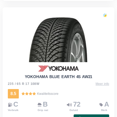
YOKOHAMA BLUE EARTH 4S AW21
235 / 65 R 17 108W
Meer info
8.5
Kwaliteitsscore
C
B
72
A
Verbruik
Grip nat
Geluid
Merk