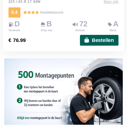
225 / 45 R 17 94W
Meer info
8.4
Kwaliteitsscore
D
B
72
A
Verbruik
Grip nat
Geluid
Merk
€ 76.99
Bestellen