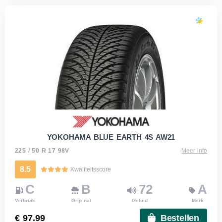
YOKOHAMA BLUE EARTH 4S AW21
225 / 50 R 17 98V
Meer info
8.5
Kwaliteitsscore
C
B
72
A
Verbruik
Grip nat
Geluid
Merk
€ 97.99
Bestellen