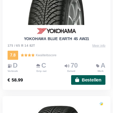
YOKOHAMA BLUE EARTH 4S AW21
175 / 65 R 14 82T
Meer info
7.8
Kwaliteitsscore
D
C
70
A
Verbruik
Grip nat
Geluid
Merk
€ 58.99
Bestellen