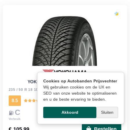
Cookies op Autobanden Prijsvechter
YOKOHAMA BLUE EARTH 4S AW21
Wij gebruiken cookies om de UX en
235 / 50 R 18 101V
Meer info
SEO van onze website te optimaliseren
en u de beste ervaring te bieden.
8.5
Kwaliteitsscore
C
B
72
A
Akkoord
Sluiten
Verbruik
Grip nat
Geluid
Merk
€ 105.99
Bestellen