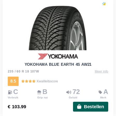
YOKOHAMA BLUE EARTH 4S AW21
235 / 60 R 18 107W
Meer info
8.5
Kwaliteitsscore
C
B
72
A
Verbruik
Grip nat
Geluid
Merk
€ 103.99
Bestellen