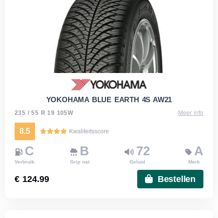
YOKOHAMA BLUE EARTH 4S AW21
235 / 55 R 19 105W
Meer info
8.5
Kwaliteitsscore
C
B
72
A
Verbruik
Grip nat
Geluid
Merk
€ 124.99
Bestellen