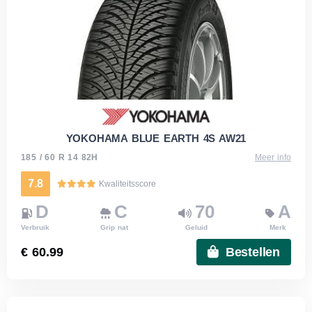
YOKOHAMA BLUE EARTH 4S AW21
185 / 60 R 14 82H
Meer info
7.8
Kwaliteitsscore
D
C
70
A
Verbruik
Grip nat
Geluid
Merk
€ 60.99
Bestellen