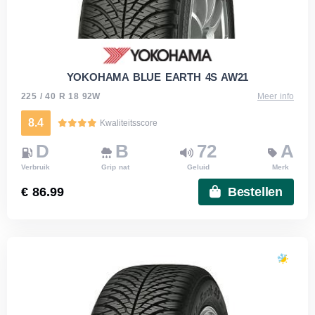
YOKOHAMA BLUE EARTH 4S AW21
225 / 40 R 18 92W
Meer info
8.4
Kwaliteitsscore
D
B
72
A
Verbruik
Grip nat
Geluid
Merk
€ 86.99
Bestellen