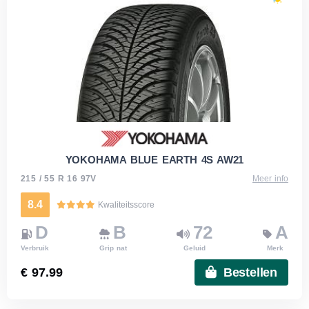
YOKOHAMA BLUE EARTH 4S AW21
215 / 55 R 16 97V
Meer info
8.4
Kwaliteitsscore
D
B
72
A
Verbruik
Grip nat
Geluid
Merk
€ 97.99
Bestellen