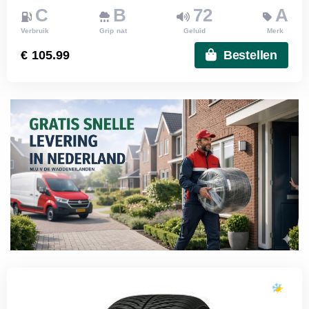
C
B
72
A
Verbruik
Grip nat
Geluid
Merk
€ 105.99
Bestellen