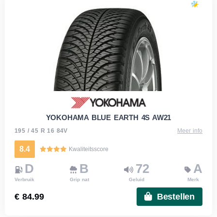
YOKOHAMA BLUE EARTH 4S AW21
195 / 45 R 16 84V
Meer info
8.4
Kwaliteitsscore
D
B
72
A
Verbruik
Grip nat
Geluid
Merk
€ 84.99
Bestellen