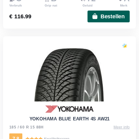
Verbruik
Grip nat
Geluid
Merk
€ 116.99
Bestellen
YOKOHAMA BLUE EARTH 4S AW21
185 / 60 R 15 88H
Meer info
7.8
Kwaliteitsscore