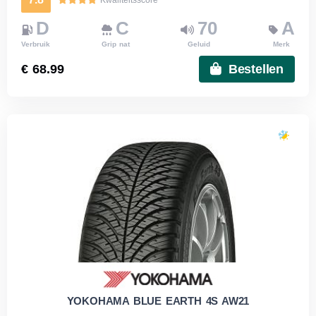
D
C
70
A
Verbruik
Grip nat
Geluid
Merk
€ 68.99
Bestellen
YOKOHAMA BLUE EARTH 4S AW21