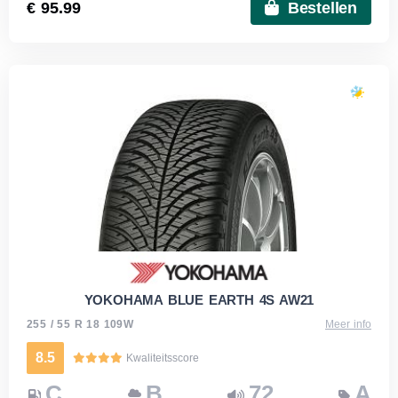
€ 95.99
Bestellen
YOKOHAMA BLUE EARTH 4S AW21
255 / 55 R 18 109W
Meer info
8.5
Kwaliteitsscore
C
B
72
A