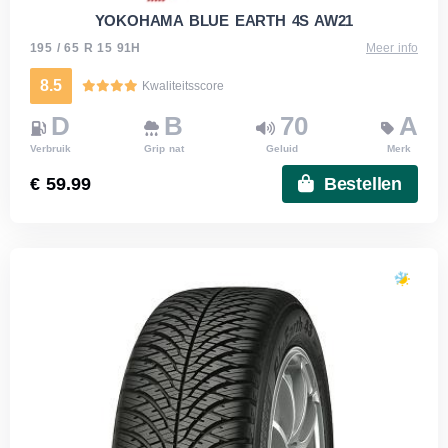
YOKOHAMA BLUE EARTH 4S AW21
195 / 65 R 15 91H
Meer info
8.5
Kwaliteitsscore
D
B
70
A
Verbruik
Grip nat
Geluid
Merk
€ 59.99
Bestellen