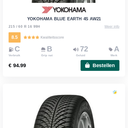
YOKOHAMA BLUE EARTH 4S AW21
215 / 60 R 16 99H
Meer info
8.5
Kwaliteitsscore
C
B
72
A
Verbruik
Grip nat
Geluid
Merk
€ 94.99
Bestellen