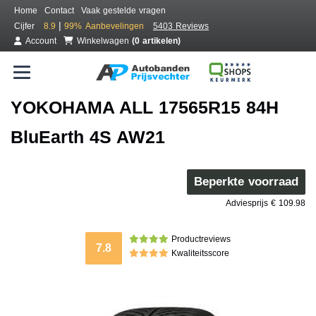
Home
Contact
Vaak gestelde vragen
|
Cijfer
8.9
99%
Aanbevelingen
5403 Reviews
Account
Winkelwagen
(0 artikelen)
YOKOHAMA ALL 17565R15 84H
BluEarth 4S AW21
Beperkte voorraad
Adviesprijs € 109.98
Productreviews
7.8
Kwaliteitsscore