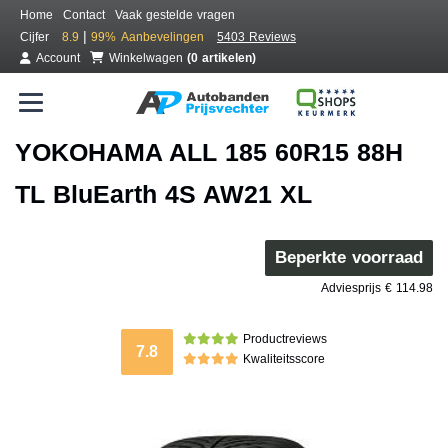
Home
Contact
Vaak gestelde vragen
|
Cijfer
8.9
99%
Aanbevelingen
5403 Reviews
Account
Winkelwagen
(0 artikelen)
YOKOHAMA ALL 185 60R15 88H
TL BluEarth 4S AW21 XL
Beperkte voorraad
Adviesprijs € 114.98
Productreviews
7.8
Kwaliteitsscore