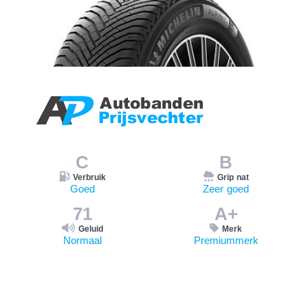
C
B
Verbruik
Grip nat
Goed
Zeer goed
71
A+
Geluid
Merk
Normaal
Premiummerk