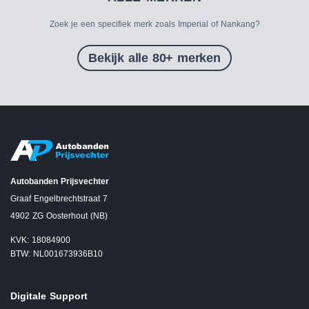
Zoek je een specifiek merk zoals Imperial of Nankang?
Bekijk alle 80+ merken
Autobanden Prijsvechter
Graaf Engelbrechtstraat 7
4902 ZG Oosterhout (NB)
KVK: 18084900
BTW: NL001673936B10
Digitale Support