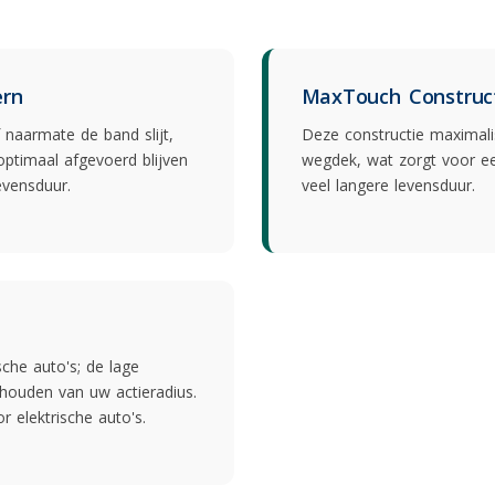
ern
MaxTouch Construc
f naarmate de band slijt,
Deze constructie maximali
ptimaal afgevoerd blijven
wegdek, wat zorgt voor een
evensduur.
veel langere levensduur.
sche auto's; de lage
ehouden van uw actieradius.
r elektrische auto's
.