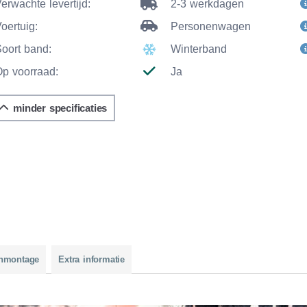
erwachte levertijd:
2-3 werkdagen
oertuig:
Personenwagen
Soort band:
Winterband
Op voorraad:
Ja
minder specificaties
nmontage
Extra informatie