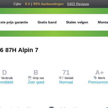
Cijfer
8.9
|
99%
Aanbevelingen
5403 Reviews
ste prijs garantie
Gratis band
Stalen velgen
Monta
6 87H Alpin 7
D
B
71
A+
Verbruik
Grip nat
Geluid
Merk
middeld
Zeer goed
Normaal
Premiumme