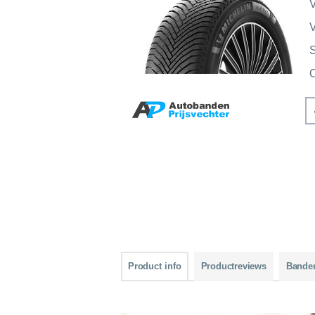
V
V
Product info
Productreviews
Bande