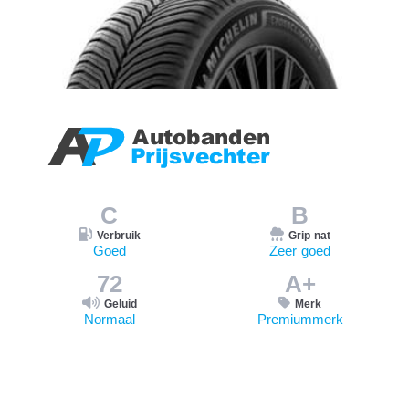
C
B
Verbruik
Grip nat
Goed
Zeer goed
72
A+
Geluid
Merk
Normaal
Premiummerk