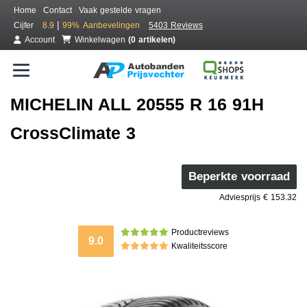
Home
Contact
Vaak gestelde vragen
|
Cijfer
8.9
99%
Aanbevelingen
5403 Reviews
Account
Winkelwagen
(0 artikelen)
MICHELIN ALL 20555 R 16 91H
CrossClimate 3
Beperkte voorraad
Adviesprijs € 153.32
Productreviews
9.0
Kwaliteitsscore