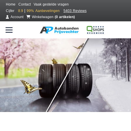
Home
Contact
Vaak gestelde vragen
|
Cijfer
8.9
99%
Aanbevelingen
5403 Reviews
Account
Winkelwagen
(0 artikelen)
Bestel voordelig all season banden
Gratis bezorgd of montage bij jou in de buurt
Seizoen:
Merken:
Breedte:
Hoogte:
Inch: