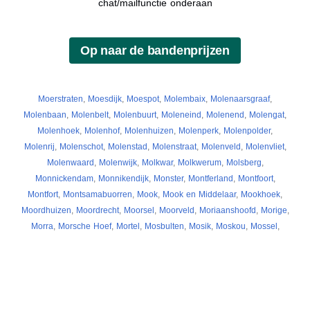
chat/mailfunctie onderaan
Moerstraten
,
Moesdijk
,
Moespot
,
Molembaix
,
Molenaarsgraaf
,
Molenbaan
,
Molenbelt
,
Molenbuurt
,
Moleneind
,
Molenend
,
Molengat
,
Molenhoek
,
Molenhof
,
Molenhuizen
,
Molenperk
,
Molenpolder
,
Molenrij
,
Molenschot
,
Molenstad
,
Molenstraat
,
Molenveld
,
Molenvliet
,
Molenwaard
,
Molenwijk
,
Molkwar
,
Molkwerum
,
Molsberg
,
Monnickendam
,
Monnikendijk
,
Monster
,
Montferland
,
Montfoort
,
Montfort
,
Montsamabuorren
,
Mook
,
Mook en Middelaar
,
Mookhoek
,
Moordhuizen
,
Moordrecht
,
Moorsel
,
Moorveld
,
Moriaanshoofd
,
Morige
,
Morra
,
Morsche Hoef
,
Mortel
,
Mosbulten
,
Mosik
,
Moskou
,
Mossel
,