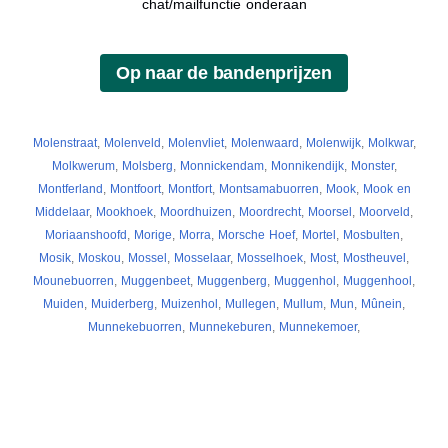
chat/mailfunctie onderaan
Molenstraat
,
Molenveld
,
Molenvliet
,
Molenwaard
,
Molenwijk
,
Molkwar
,
Molkwerum
,
Molsberg
,
Monnickendam
,
Monnikendijk
,
Monster
,
Montferland
,
Montfoort
,
Montfort
,
Montsamabuorren
,
Mook
,
Mook en
Middelaar
,
Mookhoek
,
Moordhuizen
,
Moordrecht
,
Moorsel
,
Moorveld
,
Moriaanshoofd
,
Morige
,
Morra
,
Morsche Hoef
,
Mortel
,
Mosbulten
,
Mosik
,
Moskou
,
Mossel
,
Mosselaar
,
Mosselhoek
,
Most
,
Mostheuvel
,
Mounebuorren
,
Muggenbeet
,
Muggenberg
,
Muggenhol
,
Muggenhool
,
Muiden
,
Muiderberg
,
Muizenhol
,
Mullegen
,
Mullum
,
Mun
,
Mûnein
,
Munnekebuorren
,
Munnekeburen
,
Munnekemoer
,