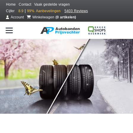
Home
Contact
Vaak gestelde vragen
|
Cijfer
8.9
99%
Aanbevelingen
5403 Reviews
Account
Winkelwagen
(0 artikelen)
Bestel voordelig all season banden
Gratis bezorgd of montage bij jou in de buurt
Seizoen:
Merken:
Breedte:
Hoogte:
Inch: