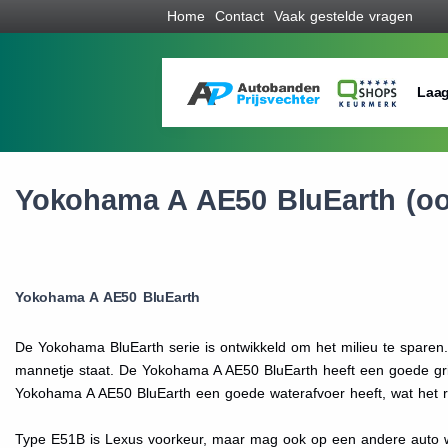
Home
Contact
Vaak gestelde vragen
Laag
Yokohama A AE50 BluEarth (o
Yokohama A AE50 BluEarth
De Yokohama BluEarth serie is ontwikkeld om het milieu te sparen
mannetje staat. De Yokohama A AE50 BluEarth heeft een goede grip
Yokohama A AE50 BluEarth een goede waterafvoer heeft, wat het r
Type E51B is Lexus voorkeur, maar mag ook op een andere auto w