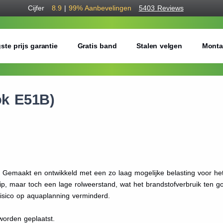
Cijfer
8.9
|
99%
Aanbevelingen
5403 Reviews
ste prijs garantie
Gratis band
Stalen velgen
Monta
ok E51B)
. Gemaakt en ontwikkeld met een zo laag mogelijke belasting voor he
, maar toch een lage rolweerstand, wat het brandstofverbruik ten go
isico op aquaplanning verminderd.
orden geplaatst.