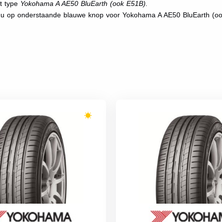
et type
Yokohama A AE50 BluEarth (ook E51B).
t u op onderstaande blauwe knop voor Yokohama A AE50 BluEarth (o