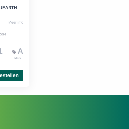
LUEARTH
Meer info
score
1
A
Merk
estellen