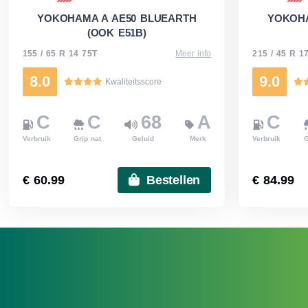
YOKOHAMA A AE50 BLUEARTH
YOKOHA
(OOK E51B)
155 / 65 R 14 75T
Meer info
215 / 45 R 1
8.0
9.0
Kwaliteitsscore
C
C
68
A
C
Verbruik
Grip nat
Geluid
Merk
Verbruik
G
€ 60.99
Bestellen
€ 84.99