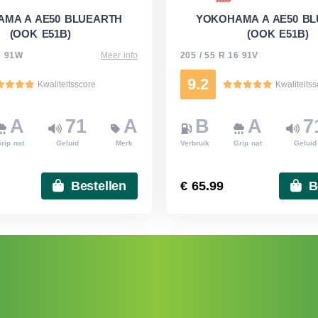
MA A AE50 BLUEARTH
YOKOHAMA A AE50 B
(OOK E51B)
(OOK E51B)
7 91W
Meer info
205 / 55 R 16 91V
9.2
Kwaliteitsscore
Kwaliteits
A
71
A
B
A
7
rip nat
Geluid
Merk
Verbruik
Grip nat
Geluid
Bestellen
€ 65.99
B