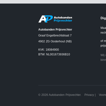
Dig
Maa
Autobanden Prijsvechter
rech
Graaf Engelbrechtstraat 7
of m
4902 ZG Oosterhout (NB)
prij
KVK: 18084900
BTW: NL001673936B10
Wij
binn
© 2026 Autobanden Prijsvechter.
Privacy
|
Voor