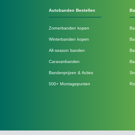
Autobanden Bestellen
Ba
Zomerbanden kopen
Ba
Winterbanden kopen
Ba
All-season banden
Ba
Caravanbanden
Ba
Bandenprijzen & Acties
Sn
500+ Montagepunten
Ro