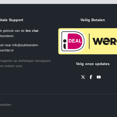
itale Support
Veilig Betalen
k gebruik van de
live chat
tsonderin.
ail naar
info@autobanden-
svechter.nl
 reageren op werkdagen doorgaans
Volg onze updates
en enkele uren.
waarden