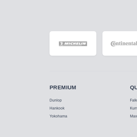
PREMIUM
Q
Dunlop
Fal
Hankook
Kum
Yokohama
Max