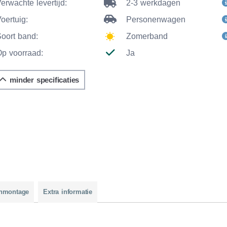
erwachte levertijd:
2-3 werkdagen
oertuig:
Personenwagen
Soort band:
Zomerband
Op voorraad:
Ja
minder specificaties
nmontage
Extra informatie