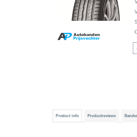
V
V
Product info
Productreviews
Bande