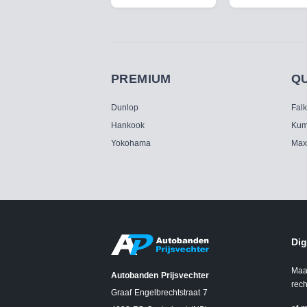
PREMIUM
Q
Dunlop
Fal
Hankook
Kum
Yokohama
Max
Dig
Maa
Autobanden Prijsvechter
rech
Graaf Engelbrechtstraat 7