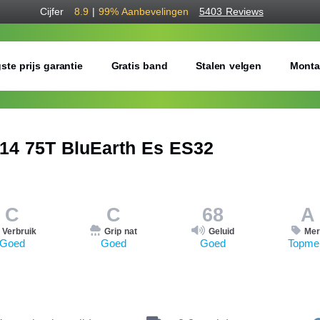
Cijfer
8.9
|
99%
Aanbevelingen
5403 Reviews
ste prijs garantie
Gratis band
Stalen velgen
Monta
 75T BluEarth Es ES32
C
C
68
A
Verbruik
Grip nat
Geluid
Mer
Goed
Goed
Goed
Topme