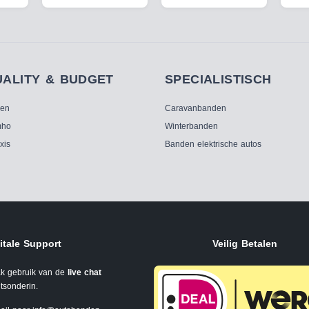
UALITY & BUDGET
SPECIALISTISCH
ken
Caravanbanden
ho
Winterbanden
xis
Banden elektrische autos
itale Support
Veilig Betalen
k gebruik van de
live chat
tsonderin.