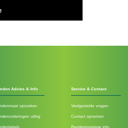
nden Advies & Info
Service & Contact
ndenmaat opzoeken
Veelgestelde vragen
ndencoderingen uitleg
Contact opnemen
ndenlabels
Bandenmontage info